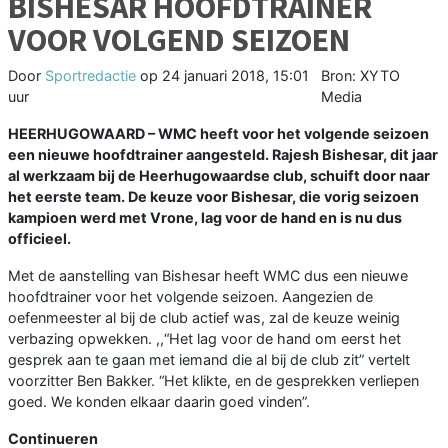
BISHESAR HOOFDTRAINER
VOOR VOLGEND SEIZOEN
Door
Sportredactie
op
24 januari 2018, 15:01
Bron: XYTO
uur
Media
HEERHUGOWAARD – WMC heeft voor het volgende seizoen
een nieuwe hoofdtrainer aangesteld. Rajesh Bishesar, dit jaar
al werkzaam bij de Heerhugowaardse club, schuift door naar
het eerste team. De keuze voor Bishesar, die vorig seizoen
kampioen werd met Vrone, lag voor de hand en is nu dus
officieel.
Met de aanstelling van Bishesar heeft WMC dus een nieuwe
hoofdtrainer voor het volgende seizoen. Aangezien de
oefenmeester al bij de club actief was, zal de keuze weinig
verbazing opwekken. ,,“Het lag voor de hand om eerst het
gesprek aan te gaan met iemand die al bij de club zit” vertelt
voorzitter Ben Bakker. “Het klikte, en de gesprekken verliepen
goed. We konden elkaar daarin goed vinden”.
Continueren