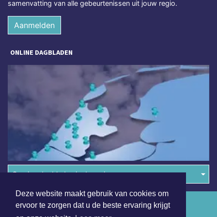
samenvatting van alle gebeurtenissen uit jouw regio.
Aanmelden
ONLINE DAGBLADEN
Overige dagbladen in de regio
Deze website maakt gebruik van cookies om
Algemene voorwaarden
ervoor te zorgen dat u de beste ervaring krijgt