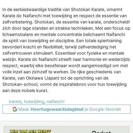
In de eerbiedwaardige traditie van Shotokan Karate, omarmt
Karate do Naifanchi met toewijding en respect de essentie van
zelfverbetering. Shotokan, de essentie van karate, onderscheidt
zich door lage standen en strakke technieken. Met een focus op
lichaamsbalans en mentale concentratie belichaamt Naifanchi
de spirit van toewijding en discipline. Een totale spiertraining
bevordert kracht en flexibiliteit, terwijl zelfverdediging het
zelfvertrouwen stimuleert. Essentieel voor fysieke en mentale
welzijn. Karate do Naifanchi streeft naar harmonie en wederzijds
respect, waarbij elke beoefenaar wordt aangemoedigd om met
volle inzet aan zichzelf te werken. De rijke geschiedenis van
Karate, van Okinawa (Japan) tot de oprichting van de
Shotokan-school, vormt de inspiratiebron voor hun toewijding
aan deze nobele kunst.
karate
,
toewijding
,
naifanchi
Maak
Heerhugowaardsdagblad
je Google-favoriet