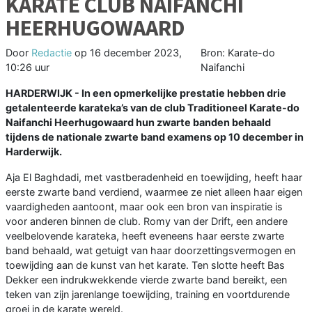
KARATE CLUB NAIFANCHI
HEERHUGOWAARD
Door
Redactie
op
16 december 2023,
Bron: Karate-do
10:26 uur
Naifanchi
HARDERWIJK - In een opmerkelijke prestatie hebben drie
getalenteerde karateka’s van de club Traditioneel Karate-do
Naifanchi Heerhugowaard hun zwarte banden behaald
tijdens de nationale zwarte band examens op 10 december in
Harderwijk.
Aja El Baghdadi, met vastberadenheid en toewijding, heeft haar
eerste zwarte band verdiend, waarmee ze niet alleen haar eigen
vaardigheden aantoont, maar ook een bron van inspiratie is
voor anderen binnen de club. Romy van der Drift, een andere
veelbelovende karateka, heeft eveneens haar eerste zwarte
band behaald, wat getuigt van haar doorzettingsvermogen en
toewijding aan de kunst van het karate. Ten slotte heeft Bas
Dekker een indrukwekkende vierde zwarte band bereikt, een
teken van zijn jarenlange toewijding, training en voortdurende
groei in de karate wereld.