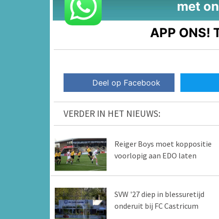
met on
APP ONS!
T
Deel op Facebook
VERDER IN HET NIEUWS:
Reiger Boys moet koppositie
voorlopig aan EDO laten
SVW '27 diep in blessuretijd
onderuit bij FC Castricum