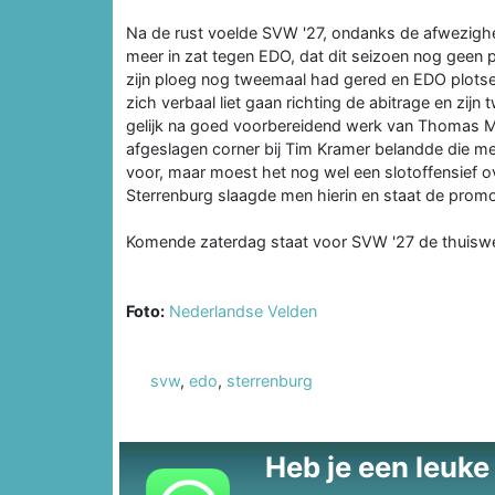
Na de rust voelde SVW '27, ondanks de afwezighe
meer in zat tegen EDO, dat dit seizoen nog geen p
zijn ploeg nog tweemaal had gered en EDO plotsel
zich verbaal liet gaan richting de abitrage en zi
gelijk na goed voorbereidend werk van Thomas 
afgeslagen corner bij Tim Kramer belandde die me
voor, maar moest het nog wel een slotoffensief o
Sterrenburg slaagde men hierin en staat de promo
Komende zaterdag staat voor SVW '27 de thuisw
Foto:
Nederlandse Velden
svw
,
edo
,
sterrenburg
Heb je een leuke t