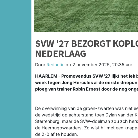
SVW '27 BEZORGT KOPL
NEDERLAAG
Door
Redactie
op
2 november 2025, 20:35 uur
HAARLEM - Promovendus SVW '27 lijkt het lek b
week tegen Jong Hercules al de eerste driepun
ploeg van trainer Robin Ernest door de nog ong
De overwinning van de groen-zwarten was niet e
de wedstrijd op achterstand toen Dylan van der Ku
Sterrenburg, maar de SVW-doelman zou zch herstel
de Heerhugowaarders. Zo wist hij met een knappe 
de 2-0 af te houden.