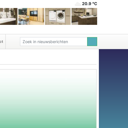
20.9 ℃
ct