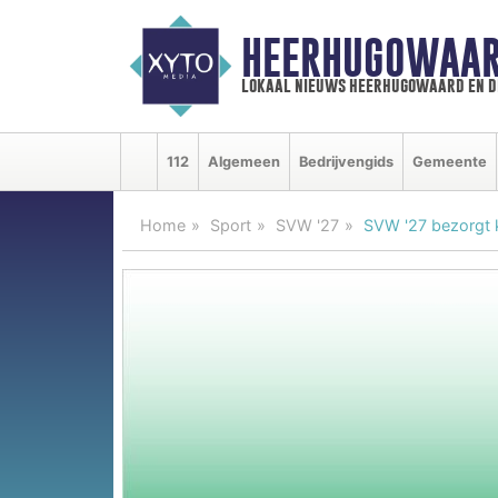
HEERHUGOWAAR
lokaal nieuws heerhugowaard en d
112
Algemeen
Bedrijvengids
Gemeente
Home
Sport
SVW '27
SVW '27 bezorgt 