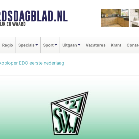
DSDAGBLAD.NL
ijk en waard
Regio
Specials
Sport
Uitgaan
Vacatures
Krant
Conta
koploper EDO eerste nederlaag