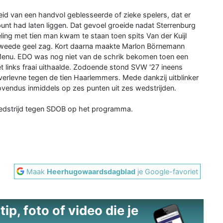
id van een handvol geblesseerde of zieke spelers, dat er
unt had laten liggen. Dat gevoel groeide nadat Sterrenburg
ing met tien man kwam te staan toen spits Van der Kuijl
jn tweede geel zag. Kort daarna maakte Marlon Börnemann
Menu. EDO was nog niet van de schrik bekomen toen een
t links fraai uithaalde. Zodoende stond SVW '27 ineens
verlevne tegen de tien Haarlemmers. Mede dankzij uitblinker
vendus inmiddels op zes punten uit zes wedstrijden.
edstrijd tegen SDOB op het programma.
Maak
Heerhugowaardsdagblad
je Google-favoriet
ip, foto of video die je