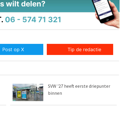
s wilt delen?
.
06 - 574 71 321
Post op X
Tip de redactie
SVW '27 heeft eerste driepunter
binnen