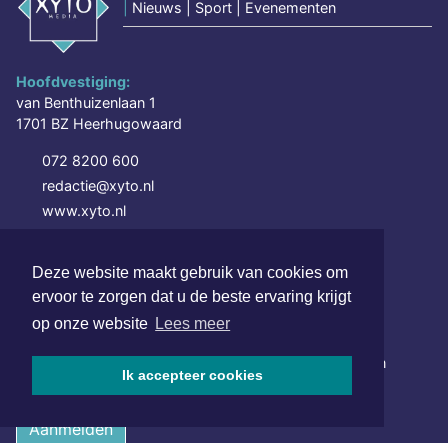
|
Nieuws | Sport | Evenementen
Hoofdvestiging:
van Benthuizenlaan 1
1701 BZ Heerhugowaard
072 8200 600
redactie@xyto.nl
www.xyto.nl
SOCIAL MEDIA
Deze website maakt gebruik van cookies om
ervoor te zorgen dat u de beste ervaring krijgt
op onze website
Lees meer
NIEUWSBRIEF AANMELDEN
Schrijf je in voor onze nieuwsbrief en krijg wekelijks een
Ik accepteer cookies
samenvatting van alle gebeurtenissen uit jouw regio.
Aanmelden