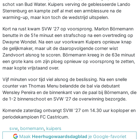
schot van Bud Water. Kuipers verving de geblesseerde Lando
Sterrenburg en kampte zelf al met een armblessure na de
warming-up, maar kon toch de wedstrijd uitspelen.
Kort na rust kwam SVW ’27 op voorsprong. Marlon Börnemann
benutte in de 51e minuut een strafschop na een overtreding op
Dwayne Wondel. Na een uur voorkwam Kuipers opnieuw knap
de gelijkmaker, maar uit de daaropvolgende corner wist
Zandvoort alsnog te scoren. Börnemann kreeg in de 63e minuut
een grote kans om zijn ploeg opnieuw op voorsprong te zetten,
maar kopte vrijstaand over.
Vijf minuten voor tijd viel alsnog de beslissing. Na een snelle
counter van Thomas Menu belandde de bal via debutant
Wensley Pereira en de binnenkant van de paal bij Börnemann, die
de 1-2 binnenschoot en SVW ’27 de overwinning bezorgde.
Komende zaterdag ontvangt SVW ’27 om 14.30 uur koploper en
periodekampioen FC Castricum.
svw
,
bornemann
,
kuipers
Maak
Heerhugowaardsdagblad
je Google-favoriet