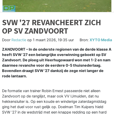
SVW '27 REVANCHEERT ZICH
OP SV ZANDVOORT
Door
Redactie
op
1 maart 2026, 19:35 uur
Bron:
XYTO Media
ZANDVOORT – In de onderste regionen van de derde klasse A
heeft SVW ’27 een belangrijke overwinning geboekt op SV
Zandvoort. De ploeg uit Heerhugowaard won met 1-2 en nam
daarmee revanche voor de eerdere 0-5 thuisnederlaag.
Bovendien draagt SVW ’27 dankzij de zege niet langer de
rode lantaarn.
De formatie van trainer Robin Ernest passeerde niet alleen
Zandvoort op de ranglijst, maar ook VV IJmuiden, dat nu
hekkensluiter is. Op een koude en winderige zaterdagmiddag
ging het duel voor rust gelijk op. Doelman Tim Kuipers hield
SVW ’27 in de wedstrijd met een knappe redding op een hard