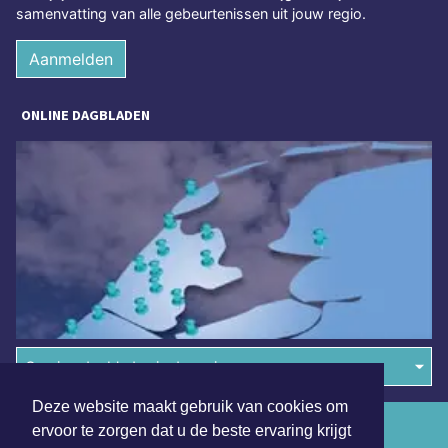
samenvatting van alle gebeurtenissen uit jouw regio.
Aanmelden
ONLINE DAGBLADEN
Overige dagbladen in de regio
Deze website maakt gebruik van cookies om
Algemene voorwaarden
ervoor te zorgen dat u de beste ervaring krijgt