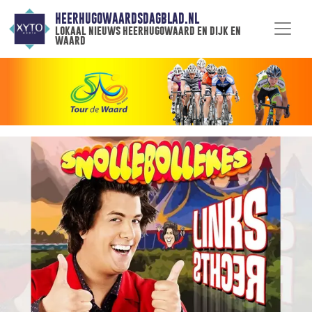
HEERHUGOWAARDSDAGBLAD.NL
lokaal nieuws heerhugowaard en dijk en
waard