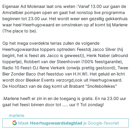
Eigenaar Ad Molenaar laat ons weten :'Vanaf 13.00 uur gaan de
Amstelbier pompen open en gaat het nonstop live programma
beginnen tot 23.00 uur. Het wordt weer een gezellig gekkenhuis
waar heel Heerhugowaard en omstreken op af komt bij Marlene
(The place to be).
Op het mega overdekte terras zullen de volgende
Heerhugowaardse toppers optreden: Feestdj Jacco Silver (hij
begint, het is feest als Jacco is geweest)), Henk Naber (allround
toppertje), Robbert van der Steenhoven (100% feestgarantie),
Radio 10 Feest-DJ Rene Verkerk (onwijs prettig gestoord), Twee
Bier Zonder Baco (het feestduo van H.H.W). Het geluid en licht
wordt door Bleeker Events verzorgd,ook uit Heerhugowaard.
De Hoofdact van de dag komt uit Brabant "Snollebollekes"
.Marlene heeft er zin in en de toegang is gratis. En na 23.00 uur
gaat het feest binnen door tot ..... uur !! Tot zondag!
marlene
Maak
Heerhugowaardsdagblad
je Google-favoriet