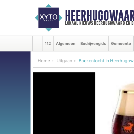
HEERHUGOWAAR
lokaal nieuws heerhugowaard en d
112
Algemeen
Bedrijvengids
Gemeente
Home
Uitgaan
Bockentocht in Heerhugow