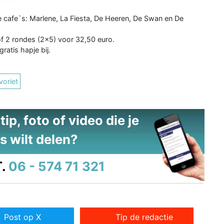
 cafe`s: Marlene, La Fiesta, De Heeren, De Swan en De
of 2 rondes (2x5) voor 32,50 euro.
gratis hapje bij.
voriet
ip, foto of video die je
s wilt delen?
.
06 - 574 71 321
Post op X
Tip de redactie