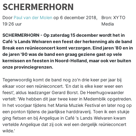
SCHERMERHORN
Door
Paul van der Molen
op
6 december 2018,
Bron: XYTO
19:26 uur
Media
SCHERMERHORN - Op zaterdag 15 december wordt het in
Café 's Lands Welvaren een feest der herkenning als de band
Break een reünieconcert komt verzorgen. Eind jaren '80 en in
de jaren '90 was de band een graag geziene gast op vele
kermissen en feesten in Noord-Holland, maar ook ver buiten
onze provinciegrenzen.
Tegenwoordig komt de band nog zo'n drie keer per jaar bij
elkaar voor een reünieconcert. 'En dat is elke keer weer een
feest', aldus leadzanger Gerard Borst. De Heerhugowaarder
vertelt: 'We hebben dit jaar twee keer in Medemblik opgetreden.
In het voorjaar tijdens het Mania Muziek Festival en later nog op
een ponton tijdens de jaarlijkse harddraverij. Toen ik een stukje
ging fietsen en bij Angelique in Café 's Lands Welvaren kwam
vertelde Angelique dat zij ook wel een dergelijk reünieconcert
wilde.'