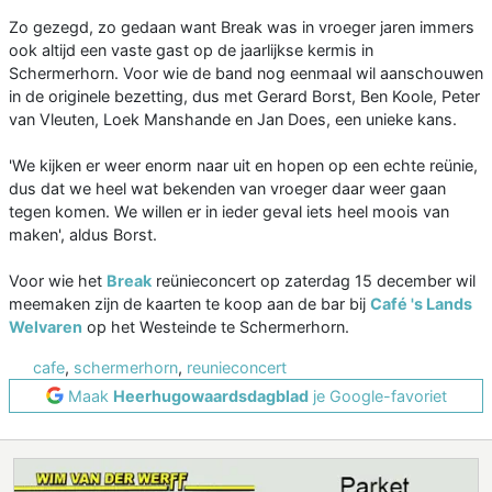
Zo gezegd, zo gedaan want Break was in vroeger jaren immers
ook altijd een vaste gast op de jaarlijkse kermis in
Schermerhorn. Voor wie de band nog eenmaal wil aanschouwen
in de originele bezetting, dus met Gerard Borst, Ben Koole, Peter
van Vleuten, Loek Manshande en Jan Does, een unieke kans.
'We kijken er weer enorm naar uit en hopen op een echte reünie,
dus dat we heel wat bekenden van vroeger daar weer gaan
tegen komen. We willen er in ieder geval iets heel moois van
maken', aldus Borst.
Voor wie het
Break
reünieconcert op zaterdag 15 december wil
meemaken zijn de kaarten te koop aan de bar bij
Café 's Lands
Welvaren
op het Westeinde te Schermerhorn.
cafe
,
schermerhorn
,
reunieconcert
Maak
Heerhugowaardsdagblad
je Google-favoriet