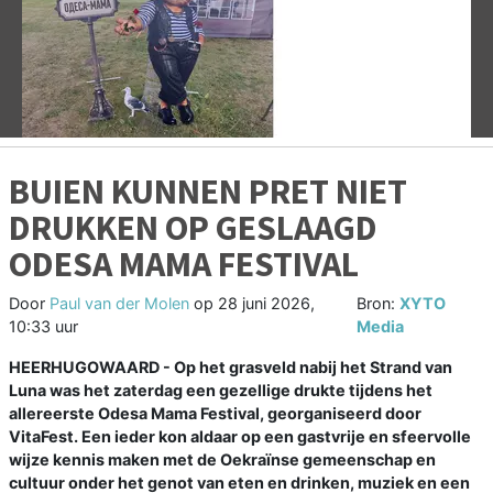
Vorige
V
BUIEN KUNNEN PRET NIET
DRUKKEN OP GESLAAGD
ODESA MAMA FESTIVAL
Door
Paul van der Molen
op
28 juni 2026,
Bron:
XYTO
10:33 uur
Media
HEERHUGOWAARD - Op het grasveld nabij het Strand van
Luna was het zaterdag een gezellige drukte tijdens het
allereerste Odesa Mama Festival, georganiseerd door
VitaFest. Een ieder kon aldaar op een gastvrije en sfeervolle
wijze kennis maken met de Oekraïnse gemeenschap en
cultuur onder het genot van eten en drinken, muziek en een