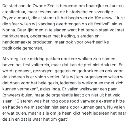
De stad aan de Zwarte Zee is beroemd om haar rijke cultuur en
architectuur, maar tevens om de historische en levendige
Pryvoz-markt, die al stamt uit het begin van de 19e eeuw. "Juist
die sfeer willen wij vandaag overbrengen op dit festival", aldus
Nonna. Daar lijkt men in te slagen want het terrein staat vol met
marktkramen, ondermeer met kleding, sieraden en
handgemaakte producten, maar ook voor overheerlijke
traditionle gerechten.
Al vroeg in de middag pakken donkere wolken zich samen
boven het festivalterrein, maar dat kan de pret niet drukken. Er
wordt gedanst, gezongen, gegeten en gedronken en ook voor
de kinderen is er volop vertier. "Als wij iets organiseren willen wij
dat doen voor het hele gezin, iedereen is welkom en moet zich
kunnen vermaken", aldus Inga. Er vallen weliswaar een paar
(onweers)buien, maar de organisatie laat zich niet uit het veld
slaan. "Gisteren was het nog code rood vanwege extreme hitte
en hadden we misschien niet eens door kunnen gaan. Nu vallen
er wat buien, maar als je om je heen kijkt heeft iedereen het naar
de zin en dat is waar het om gaat"