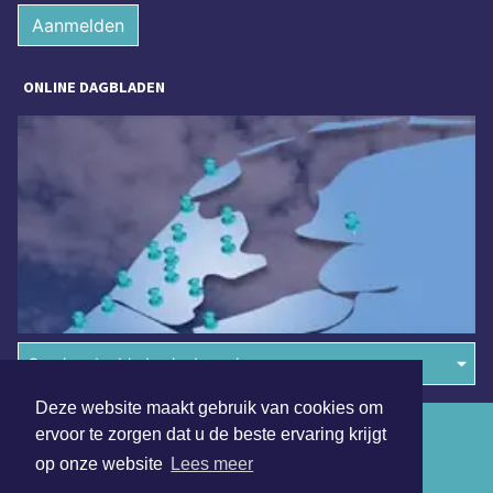
Aanmelden
ONLINE DAGBLADEN
Overige dagbladen in de regio
Deze website maakt gebruik van cookies om
Algemene voorwaarden
ervoor te zorgen dat u de beste ervaring krijgt
op onze website
Lees meer
Disclaimer