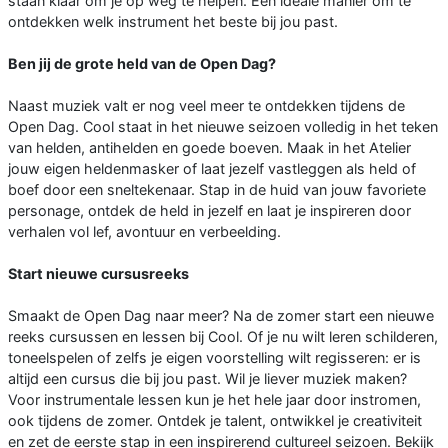
staan klaar om je op weg te helpen. Een ideale manier om te
ontdekken welk instrument het beste bij jou past.
Ben jij de grote held van de Open Dag?
Naast muziek valt er nog veel meer te ontdekken tijdens de
Open Dag. Cool staat in het nieuwe seizoen volledig in het teken
van helden, antihelden en goede boeven. Maak in het Atelier
jouw eigen heldenmasker of laat jezelf vastleggen als held of
boef door een sneltekenaar. Stap in de huid van jouw favoriete
personage, ontdek de held in jezelf en laat je inspireren door
verhalen vol lef, avontuur en verbeelding.
Start nieuwe cursusreeks
Smaakt de Open Dag naar meer? Na de zomer start een nieuwe
reeks cursussen en lessen bij Cool. Of je nu wilt leren schilderen,
toneelspelen of zelfs je eigen voorstelling wilt regisseren: er is
altijd een cursus die bij jou past. Wil je liever muziek maken?
Voor instrumentale lessen kun je het hele jaar door instromen,
ook tijdens de zomer. Ontdek je talent, ontwikkel je creativiteit
en zet de eerste stap in een inspirerend cultureel seizoen. Bekijk