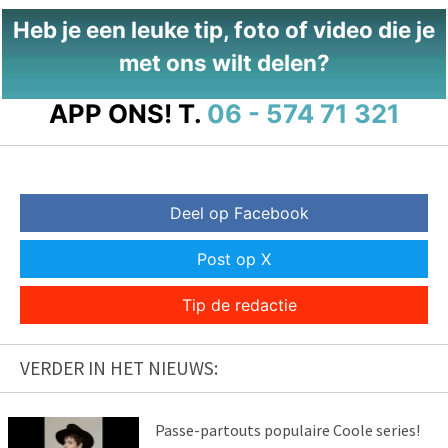
Heb je een leuke tip, foto of video die je
met ons wilt delen?
APP ONS!
T.
06 - 574 71 321
Deel op Facebook
Post op X
Tip de redactie
VERDER IN HET NIEUWS:
Passe-partouts populaire Coole series!