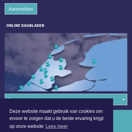
Aanmelden
ONLINE DAGBLADEN
Overige dagbladen in de regio
Deze website maakt gebruik van cookies om
Algemene voorwaarden
ervoor te zorgen dat u de beste ervaring krijgt
op onze website
Lees meer
Disclaimer