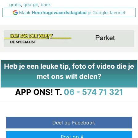
gratis
,
george
,
bank
Maak
Heerhugowaardsdagblad
je Google-favoriet
Heb je een leuke tip, foto of video die je
met ons wilt delen?
APP ONS!
T.
06 - 574 71 321
Deel op Facebook
Post op X