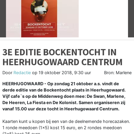
Vorige
V
3E EDITIE BOCKENTOCHT IN
HEERHUGOWAARD CENTRUM
Door
Redactie
op
19 oktober 2018, 9:30 uur
Bron: Marlene
HEERHUGOWAARD - Op zondag 21 oktober a.s. vindt de
derde editie van de Bockentocht plaats in Heerhugowaard.
Vijf cafe`s op de Middenweg doen mee: De Swan, Marlene,
De Heeren, La Fiesta en De Kolonist. Samen organiseren zij
vanaf 15.00 uur deze tocht in Heerhugowaard Centrum.
Kaarten kunt u kopen bij een van de deelnemende horecazaken.
1 ronde meedoen (1x5) kost 15 euro, en 2 rondes meedoen
(2x5) kost 25 euro.