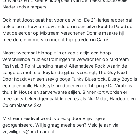
Lowlands en 2 keer Pinkpop, één van de meest succesvolle
Nederlandse rappers.
Ook met Joost gaat het voor de wind. De 21-jarige rapper gaf
ook al een show op Lowlands en in een uitverkochte Paradiso.
Met de eerder op Mixtream verschenen Donnie maakte hij
meerdere nummers en mocht hij optreden in Carré.
Naast tweemaal hiphop zijn er zoals altijd een hoop
verschillende muziekstromingen te verwachten op Mixtream
Festival. 3 Point Landing maakt Alternatieve Rock waarin de
zangeres met haar keytar de gitaar vervangt, The Guy Next
Door houdt van een stevig potje Funky Bluesrock, Dusty Boyd is
een talentvolle Hardstyle producer en de 14-jarige DJ Virato is
thuis in House en aanverwante stijlen. Binnenkort worden er
meer acts bekendgemaakt in genres als Nu-Metal, Hardcore en
Colombiaanse Ska.
Mixtream Festival wordt volledig door vrijwilligers
georganiseerd. Wil je graag meehelpen? Meld je aan via
vrijwilligers@mixtream.nl.