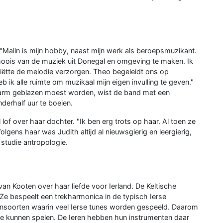
. "Malin is mijn hobby, naast mijn werk als beroepsmuzikant.
 moois van de muziek uit Donegal en omgeving te maken. Ik
riëtte de melodie verzorgen. Theo begeleidt ons op
 ik alle ruimte om muzikaal mijn eigen invulling te geven."
arm geblazen moest worden, wist de band met een
nderhalf uur te boeien.
lof over haar dochter. "Ik ben erg trots op haar. Al toen ze
lgens haar was Judith altijd al nieuwsgierig en leergierig,
studie antropologie.
van Kooten over haar liefde voor Ierland. De Keltische
Ze bespeelt een trekharmonica in de typisch Ierse
oonsoorten waarin veel Ierse tunes worden gespeeld. Daarom
te kunnen spelen. De Ieren hebben hun instrumenten daar