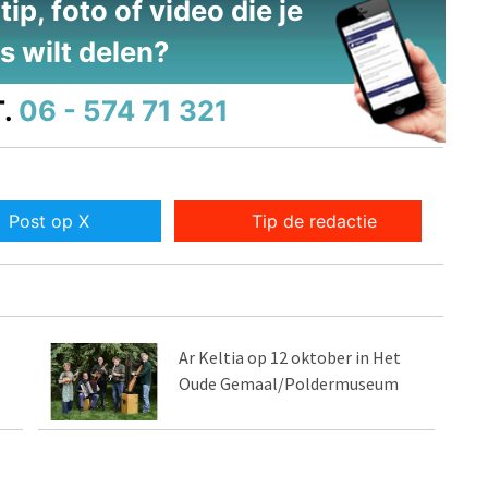
ip, foto of video die je
s wilt delen?
.
06 - 574 71 321
Post op X
Tip de redactie
Ar Keltia op 12 oktober in Het
Oude Gemaal/Poldermuseum