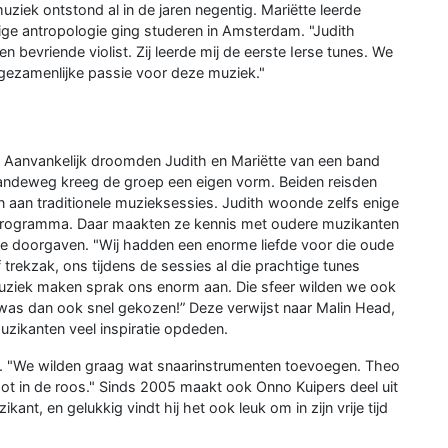
uziek ontstond al in de jaren negentig. Mariëtte leerde
rige antropologie ging studeren in Amsterdam. "Judith
bevriende violist. Zij leerde mij de eerste Ierse tunes. We
gezamenlijke passie voor deze muziek."
. Aanvankelijk droomden Judith en Mariëtte van een band
aandeweg kreeg de groep een eigen vorm. Beiden reisden
 aan traditionele muzieksessies. Judith woonde zelfs enige
ngsprogramma. Daar maakten ze kennis met oudere muzikanten
tie doorgaven. "Wij hadden een enorme liefde voor die oude
 trekzak, ons tijdens de sessies al die prachtige tunes
n muziek maken sprak ons enorm aan. Die sfeer wilden we ook
was dan ook snel gekozen!” Deze verwijst naar Malin Head,
uzikanten veel inspiratie opdeden.
i. "We wilden graag wat snaarinstrumenten toevoegen. Theo
hot in de roos." Sinds 2005 maakt ook Onno Kuipers deel uit
ant, en gelukkig vindt hij het ook leuk om in zijn vrije tijd