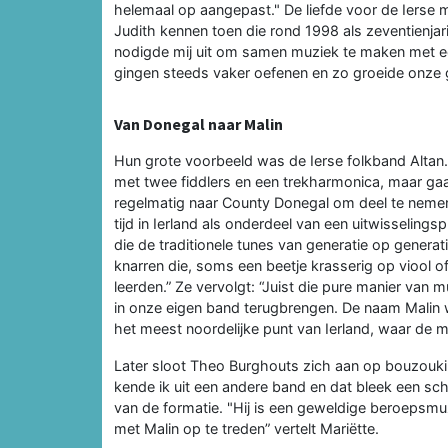
helemaal op aangepast." De liefde voor de Ierse m
Judith kennen toen die rond 1998 als zeventienja
nodigde mij uit om samen muziek te maken met een 
gingen steeds vaker oefenen en zo groeide onze 
Van Donegal naar Malin
Hun grote voorbeeld was de Ierse folkband Altan
met twee fiddlers en een trekharmonica, maar g
regelmatig naar County Donegal om deel te nemen
tijd in Ierland als onderdeel van een uitwisseli
die de traditionele tunes van generatie op genera
knarren die, soms een beetje krasserig op viool of
leerden.” Ze vervolgt: “Juist die pure manier va
in onze eigen band terugbrengen. De naam Malin 
het meest noordelijke punt van Ierland, waar de m
Later sloot Theo Burghouts zich aan op bouzouk
kende ik uit een andere band en dat bleek een sc
van de formatie. "Hij is een geweldige beroepsmuzik
met Malin op te treden” vertelt Mariëtte.