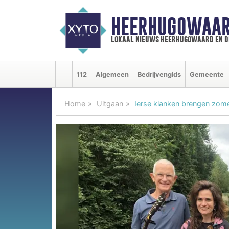
HEERHUGOWAAR
lokaal nieuws heerhugowaard en d
112
Algemeen
Bedrijvengids
Gemeente
Home
Uitgaan
Ierse klanken brengen zome