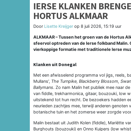
IERSE KLANKEN BRENG
HORTUS ALKMAAR
Door
Lisette Kreijger
op
8 juli 2026, 15:19 uur
ALKMAAR – Tussen het groen van de Hortus A
sfeervol optreden van de Ierse folkband Malin.
vierkoppige formatie met traditionele Ierse m
Klanken uit Donegal
Met een afwisselend programma vol jigs, reels, b
Mullans',
The Turnpike, Blackberry Blossom, Swa
Ballymans
. Zo nam Malin het publiek mee naar de
van fiddle, trekharmonica, gitaar, bouzouki, low 
uitstekend tot hun recht. De bezoekers hadden e
neurieden zachtjes mee, terwijl anderen genoten 
botanische tuin en het zomerse weer zorgde voor 
Malin bestaat uit Judith Kolen (fiddle), Mariëtte
Burghouts (bouzouki) en Onno Kuipers (low whistl