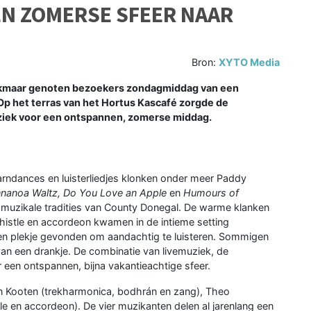
EN ZOMERSE SFEER NAAR
Bron:
XYTO Media
lkmaar genoten bezoekers zondagmiddag van een
 Op het terras van het Hortus Kascafé zorgde de
uziek voor een ontspannen, zomerse middag.
arndances en luisterliedjes klonken onder meer Paddy
nnanoa Waltz, Do You Love an Apple
en
Humours of
 muzikale tradities van County Donegal. De warme klanken
whistle en accordeon kwamen in de intieme setting
en plekje gevonden om aandachtig te luisteren. Sommigen
van een drankje. De combinatie van livemuziek, de
een ontspannen, bijna vakantieachtige sfeer.
 van Kooten (trekharmonica, bodhrán en zang), Theo
e en accordeon). De vier muzikanten delen al jarenlang een