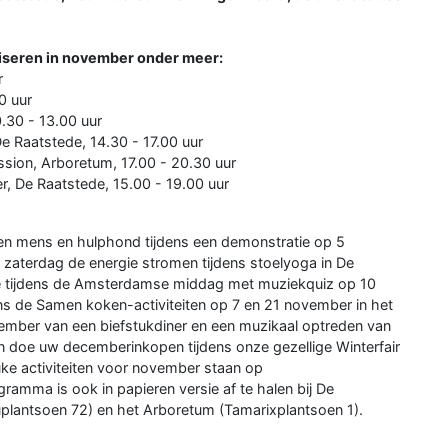
niseren in november onder meer:
r
0 uur
.30 - 13.00 uur
 Raatstede, 14.30 - 17.00 uur
sion, Arboretum, 17.00 - 20.30 uur
r, De Raatstede, 15.00 - 19.00 uur
sen mens en hulphond tijdens een demonstratie op 5
zaterdag de energie stromen tijdens stoelyoga in De
 mee tijdens de Amsterdamse middag met muziekquiz op 10
ens de Samen koken-activiteiten op 7 en 21 november in het
vember van een biefstukdiner en een muzikaal optreden van
n doe uw decemberinkopen tijdens onze gezellige Winterfair
uke activiteiten voor november staan op
ramma is ook in papieren versie af te halen bij De
plantsoen 72) en het Arboretum (Tamarixplantsoen 1).