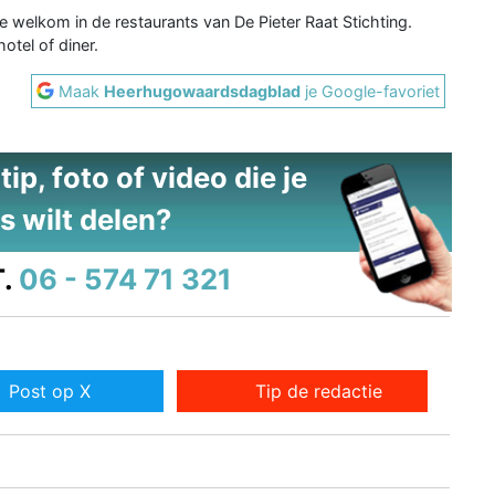
e welkom in de restaurants van De Pieter Raat Stichting.
otel of diner.
Maak
Heerhugowaardsdagblad
je Google-favoriet
ip, foto of video die je
s wilt delen?
.
06 - 574 71 321
Post op X
Tip de redactie