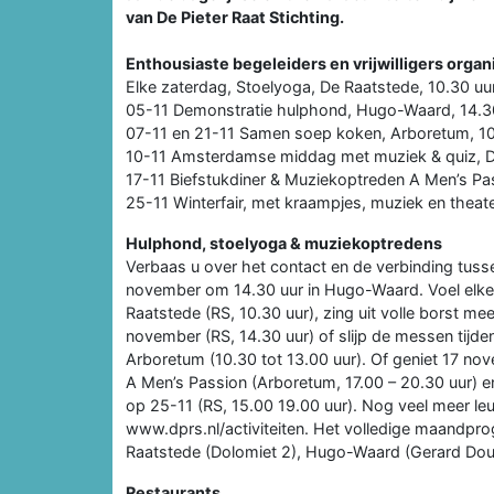
van De Pieter Raat Stichting.
Enthousiaste begeleiders en vrijwilligers orga
Elke zaterdag, Stoelyoga, De Raatstede, 10.30 uu
05-11 Demonstratie hulphond, Hugo-Waard, 14.3
07-11 en 21-11 Samen soep koken, Arboretum, 10
10-11 Amsterdamse middag met muziek & quiz, De
17-11 Biefstukdiner & Muziekoptreden A Men’s Pas
25-11 Winterfair, met kraampjes, muziek en theate
Hulphond, stoelyoga & muziekoptredens
Verbaas u over het contact en de verbinding tus
november om 14.30 uur in Hugo-Waard. Voel elke 
Raatstede (RS, 10.30 uur), zing uit volle borst
november (RS, 14.30 uur) of slijp de messen tijd
Arboretum (10.30 tot 13.00 uur). Of geniet 17 no
A Men’s Passion (Arboretum, 17.00 – 20.30 uur) e
op 25-11 (RS, 15.00 19.00 uur). Nog veel meer le
www.dprs.nl/activiteiten. Het volledige maandprog
Raatstede (Dolomiet 2), Hugo-Waard (Gerard Dou
Restaurants