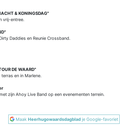
NGSNACHT & KONINGSDAG"
 vrij-entree.
ND"
 Dirty Daddies en Reunie Crossband.
 "TOUR DE WAARD"
terras en in Marlene.
er
 zijn Ahoy Live Band op een evenementen terrein.
Maak
Heerhugowaardsdagblad
je Google-favoriet