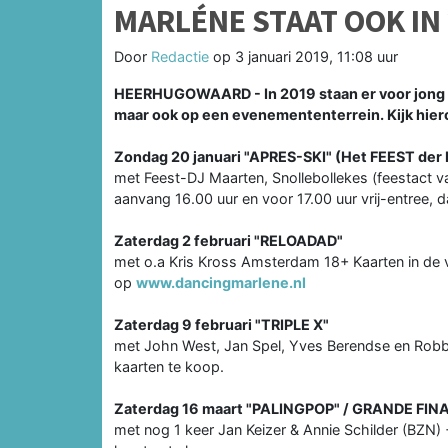
MARLÉNE STAAT OOK IN 
Door
Redactie
op
3 januari 2019, 11:08 uur
HEERHUGOWAARD - In 2019 staan er voor jong en
maar ook op een evenemententerrein. Kijk hier
Zondag 20 januari "APRES-SKI" (Het FEEST der
met Feest-DJ Maarten, Snollebollekes (feestact v
aanvang 16.00 uur en voor 17.00 uur vrij-entree, d
Zaterdag 2 februari "RELOADAD"
met o.a Kris Kross Amsterdam 18+ Kaarten in de v
op
www.dancingmarlene.nl
Zaterdag 9 februari "TRIPLE X"
met John West, Jan Spel, Yves Berendse en Robb
kaarten te koop.
Zaterdag 16 maart "PALINGPOP" / GRANDE FIN
met nog 1 keer Jan Keizer & Annie Schilder (BZN