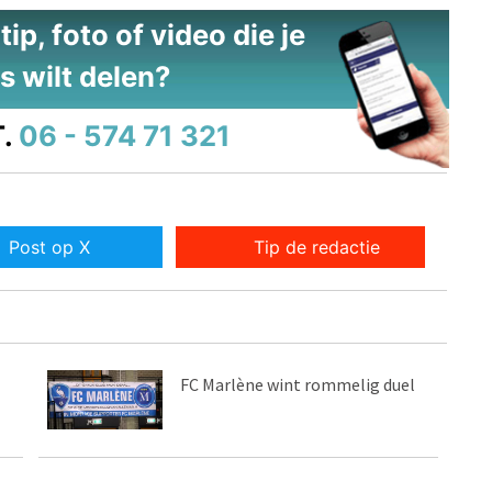
ip, foto of video die je
s wilt delen?
.
06 - 574 71 321
Post op X
Tip de redactie
FC Marlène wint rommelig duel