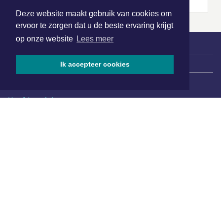
Deze website maakt gebruik van cookies om
ervoor te zorgen dat u de beste ervaring krijgt
op onze website
Lees meer
|
Nieuws | Sport | Evenementen
Ik accepteer cookies
Hoofdvestiging:
van Benthuizenlaan 1
1701 BZ Heerhugowaard
072 8200 600
redactie@xyto.nl
www.xyto.nl
SOCIAL MEDIA
NIEUWSBRIEF AANMELDEN