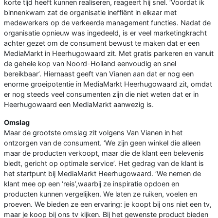
korte tijd heeft kunnen realiseren, reageert hij snel. ‘Voordat ik
binnenkwam zat de organisatie ineffiënt in elkaar met
medewerkers op de verkeerde management functies. Nadat de
organisatie opnieuw was ingedeeld, is er veel marketingkracht
achter gezet om de consument bewust te maken dat er een
MediaMarkt in Heerhugowaard zit. Met gratis parkeren en vanuit
de gehele kop van Noord-Holland eenvoudig en snel
bereikbaar’. Hiernaast geeft van Vianen aan dat er nog een
enorme groeipotentie in MediaMarkt Heerhugowaard zit, omdat
er nog steeds veel consumenten zijn die niet weten dat er in
Heerhugowaard een MediaMarkt aanwezig is.
Omslag
Maar de grootste omslag zit volgens Van Vianen in het
ontzorgen van de consument. ‘We zijn geen winkel die alleen
maar de producten verkoopt, maar die de klant een belevenis
biedt, gericht op optimale service’. Het gedrag van de klant is
het startpunt bij MediaMarkt Heerhugowaard. ‘We nemen de
klant mee op een ‘reis’,waarbij ze inspiratie opdoen en
producten kunnen vergelijken. We laten ze ruiken, voelen en
proeven. We bieden ze een ervaring: je koopt bij ons niet een tv,
maar je koop bij ons tv kijken. Bij het gewenste product bieden