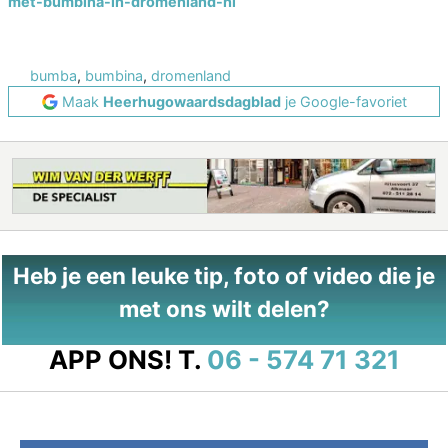
met-bumbina-in-dromenland-nl
bumba
,
bumbina
,
dromenland
Maak
Heerhugowaardsdagblad
je Google-favoriet
Heb je een leuke tip, foto of video die je
met ons wilt delen?
APP ONS!
T.
06 - 574 71 321