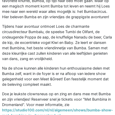
favoriete knuffel, Bumba, op tijd naar bed moet gaan. Maar op
een magisch moment komt Bumba tot leven en neemt hij Loes
mee naar een wereld waar alles mogelijk is: het Bumbacircus.
Hier beleven Bumba en zijn vriendjes de grappigste avonturen!
Tijdens haar avontuur ontmoet Loes de charmante
circusdirecteur Bumbalu, de speelse Tumbi de Olifant, de
ondeugende Poppa de aap, de knuffelige Nanadu de beer, Carla
de kip, de excentrieke vogel Kiwi en Baby. Ze leert er dansen
met Bumbina, het beste vriendinnetje van Bumba. Samen met
deze kleurrijke cast zullen kinderen van alle leeftijden genieten
van dans, zang en vrolijkheid.
Na de show kunnen alle kinderen hun enthousiasme delen met
Bumba zelf, want in de foyer is er na afloop van iedere show
gelegenheid voor een Meet &Greet! Een feestelijk moment dat
de beleving compleet maakt.
Doe je leukste clownsneus op en zing en dans mee met Bumba
en zijn vriendjes! Reserveer snel je tickets voor "Met Bumbina in
Dromenland". Voor meer informatie, zie
https://studio100.com/nl/nl/algemeen/shows/bumba-show-