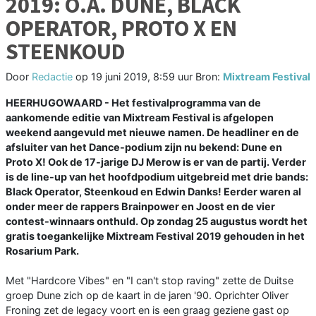
2019: O.A. DUNE, BLACK
OPERATOR, PROTO X EN
STEENKOUD
Door
Redactie
op
19 juni 2019, 8:59 uur
Bron:
Mixtream Festival
HEERHUGOWAARD - Het festivalprogramma van de
aankomende editie van Mixtream Festival is afgelopen
weekend aangevuld met nieuwe namen. De headliner en de
afsluiter van het Dance-podium zijn nu bekend: Dune en
Proto X! Ook de 17-jarige DJ Merow is er van de partij. Verder
is de line-up van het hoofdpodium uitgebreid met drie bands:
Black Operator, Steenkoud en Edwin Danks! Eerder waren al
onder meer de rappers Brainpower en Joost en de vier
contest-winnaars onthuld. Op zondag 25 augustus wordt het
gratis toegankelijke Mixtream Festival 2019 gehouden in het
Rosarium Park.
Met "Hardcore Vibes" en "I can't stop raving" zette de Duitse
groep Dune zich op de kaart in de jaren '90. Oprichter Oliver
Froning zet de legacy voort en is een graag geziene gast op