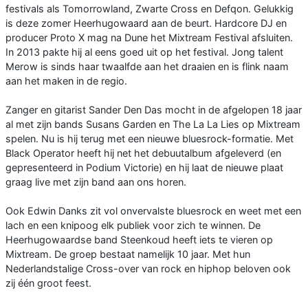
festivals als Tomorrowland, Zwarte Cross en Defqon. Gelukkig
is deze zomer Heerhugowaard aan de beurt. Hardcore DJ en
producer Proto X mag na Dune het Mixtream Festival afsluiten.
In 2013 pakte hij al eens goed uit op het festival. Jong talent
Merow is sinds haar twaalfde aan het draaien en is flink naam
aan het maken in de regio.
Zanger en gitarist Sander Den Das mocht in de afgelopen 18 jaar
al met zijn bands Susans Garden en The La La Lies op Mixtream
spelen. Nu is hij terug met een nieuwe bluesrock-formatie. Met
Black Operator heeft hij net het debuutalbum afgeleverd (en
gepresenteerd in Podium Victorie) en hij laat de nieuwe plaat
graag live met zijn band aan ons horen.
Ook Edwin Danks zit vol onvervalste bluesrock en weet met een
lach en een knipoog elk publiek voor zich te winnen. De
Heerhugowaardse band Steenkoud heeft iets te vieren op
Mixtream. De groep bestaat namelijk 10 jaar. Met hun
Nederlandstalige Cross-over van rock en hiphop beloven ook
zij één groot feest.