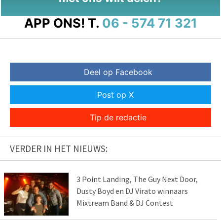
APP ONS!
T.
06 - 574 71 321
Deel op Facebook
Post op X
Tip de redactie
VERDER IN HET NIEUWS:
3 Point Landing, The Guy Next Door,
Dusty Boyd en DJ Virato winnaars
Mixtream Band & DJ Contest