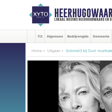
HEERHUGOWAAR
lokaal nieuws heerhugowaard en d
112
Algemeen
Bedrijvengids
Gemeente
Home
Uitgaan
Solomet3 bij Cool: muzikal