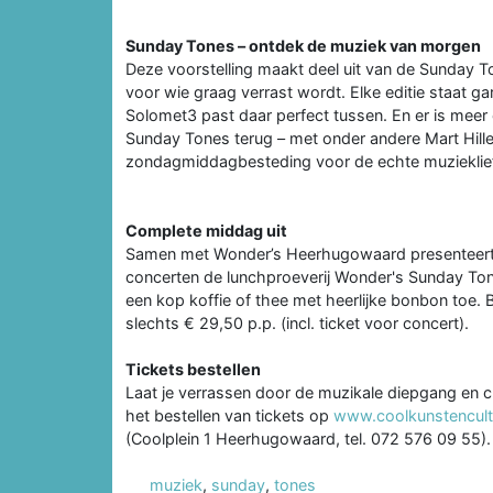
Sunday Tones – ontdek de muziek van morgen
Deze voorstelling maakt deel uit van de Sunday T
voor wie graag verrast wordt. Elke editie staat g
Solomet3 past daar perfect tussen. En er is meer 
Sunday Tones terug – met onder andere Mart Hill
zondagmiddagbesteding voor de echte muzieklie
Complete middag uit
Samen met Wonder’s Heerhugowaard presenteert 
concerten de lunchproeverij Wonder's Sunday Tone
een kop koffie of thee met heerlijke bonbon toe.
slechts € 29,50 p.p. (incl. ticket voor concert).
Tickets bestellen
Laat je verrassen door de muzikale diepgang en c
het bestellen van tickets op
www.coolkunstencultu
(Coolplein 1 Heerhugowaard, tel. 072 576 09 55).
muziek
,
sunday
,
tones