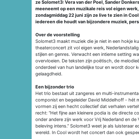
ze Solomet3: Vera van der Poel, Sander Donkers 
meeneemt op een muzikale reis vol eigen werk
zondagmiddag 22 juni zijn ze live te zien in C
iedereen die houdt van bijzondere muziek, pers
Over de voorstelling
Solomet3 maakt muziek die je niet in een hokje ku
theaterconcert zit vol eigen werk, Nederlandstalig
stijlen en genres. Verwacht een intieme setting w
overvloeien. De teksten zijn poëtisch, de melodieë
onderdeel van hun landelijke tour en wordt door k
gelaagdheid.
Een bijzonder trio
Het trio bestaat uit zangeres en multi-instrumenta
componist en begeleider David Middelhoff - hét
vormen zij een hecht collectief dat verhalen vertel
recht: “Het fijne aan kleinere podia is de directe 
onder andere zijn werk voor Vrij Nederland en de Vo
beleving intens.” Solomet3 weet je als luisteraar
wereld. In Cool wordt het concert dan ook gespeel