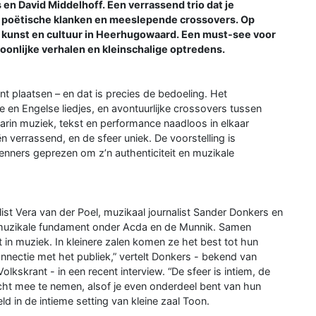
en David Middelhoff. Een verrassend trio dat je
, poëtische klanken en meeslepende crossovers. Op
ool kunst en cultuur in Heerhugowaard. Een must-see voor
oonlijke verhalen en kleinschalige optredens.
nt plaatsen – en dat is precies de bedoeling. Het
e en Engelse liedjes, en avontuurlijke crossovers tussen
aarin muziek, tekst en performance naadloos in elkaar
n verrassend, en de sfeer uniek. De voorstelling is
enners geprezen om z’n authenticiteit en muzikale
list Vera van der Poel, muzikaal journalist Sander Donkers en
 muzikale fundament onder Acda en de Munnik. Samen
t in muziek. In kleinere zalen komen ze het best tot hun
connectie met het publiek,” vertelt Donkers - bekend van
lkskrant - in een recent interview. “De sfeer is intiem, de
 echt mee te nemen, alsof je even onderdeel bent van hun
d in de intieme setting van kleine zaal Toon.