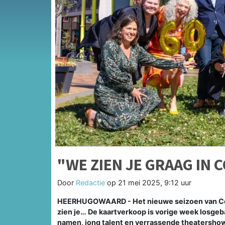
"WE ZIEN JE GRAAG IN
Door
Redactie
op
21 mei 2025, 9:12 uur
HEERHUGOWAARD - Het nieuwe seizoen van Cool 
zien je… De kaartverkoop is vorige week losgeb
namen, jong talent en verrassende theatershows