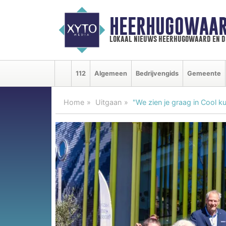
HEERHUGOWAAR
lokaal nieuws heerhugowaard en d
112
Algemeen
Bedrijvengids
Gemeente
Home
Uitgaan
"We zien je graag in Cool ku