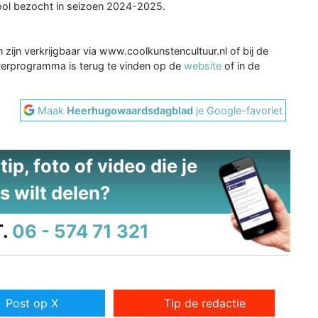
Cool bezocht in seizoen 2024-2025.
zijn verkrijgbaar via www.coolkunstencultuur.nl of bij de
aterprogramma is terug te vinden op de
website
of in de
Maak
Heerhugowaardsdagblad
je Google-favoriet
ip, foto of video die je
s wilt delen?
.
06 - 574 71 321
Post op X
Tip de redactie