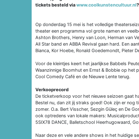
tickets besteld via
www.coolkunstencultuur.nl
?
Op donderdag 15 mei is het volledige theatersei
theater een programma vol grote namen en veelb
Ashton Brothers, Henry van Loon, Herman van Vee
All Star band en ABBA Revival gaan hard. Een aant
Bianca, Kor Hoebe, Ronald Goedemondt, Pieter De
Voor de kleintjes keert het jaarlijkse Babbels Peut
Waanzinnige Boomhut en Ernst & Bobbie op het p
Cool Comedy Café en de Nieuwe Lente terug.
Verkooprecord
De ticketverkoop voor het nieuwe seizoen gaat har
Bestel nu, dan zit jij straks goed! Ook zijn er nog 
zomer. O.a. Bert Visscher, Sezgin Güleç en De 
ook optredens van lokale makers: Musicalproducti
5SIX78 DANCE, Balletschool Heerhugowaard, Got
Naar deze en vele andere shows in het huidige sei