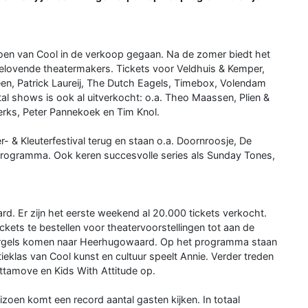
zoen van Cool in de verkoop gegaan. Na de zomer biedt het
elovende theatermakers. Tickets voor Veldhuis & Kemper,
n, Patrick Laureij, The Dutch Eagels, Timebox, Volendam
al shows is ook al uitverkocht: o.a. Theo Maassen, Plien &
rks, Peter Pannekoek en Tim Knol.
er- & Kleuterfestival terug en staan o.a. Doornroosje, De
rogramma. Ook keren succesvolle series als Sunday Tones,
d. Er zijn het eerste weekend al 20.000 tickets verkocht.
tickets te bestellen voor theatervoorstellingen tot aan de
Gorgels komen naar Heerhugowaard. Op het programma staan
eklas van Cool kunst en cultuur speelt Annie. Verder treden
tamove en Kids With Attitude op.
zoen komt een record aantal gasten kijken. In totaal