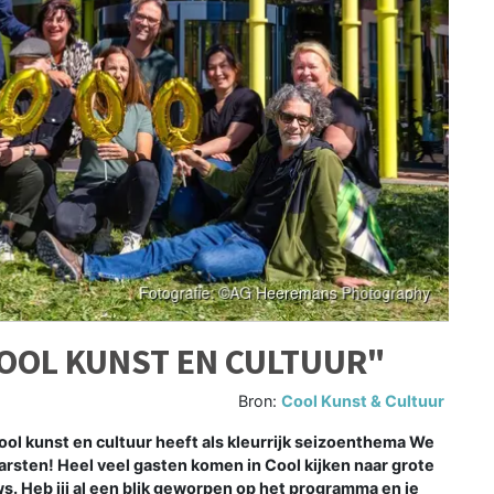
 COOL KUNST EN CULTUUR"
Bron:
Cool Kunst & Cultuur
kunst en cultuur heeft als kleurrijk seizoenthema We
arsten! Heel veel gasten komen in Cool kijken naar grote
. Heb jij al een blik geworpen op het programma en je