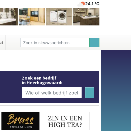
24.1 ℃
ct
Zoek een bedrijf
in Heerhugowaard: