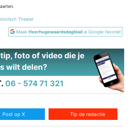
aarten.
istorisch Theater
Maak
Heerhugowaardsdagblad
je Google-favoriet
ip, foto of video die je
s wilt delen?
.
06 - 574 71 321
Post op X
Tip de redactie