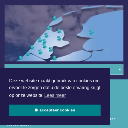
Overige dagbladen in de regio
Deze website maakt gebruik van cookies om
Algemene voorwaarden
ervoor te zorgen dat u de beste ervaring krijgt
op onze website
Lees meer
Disclaimer
Privacy Statement
Ik accepteer cookies
Copyright (c) 2026 | Heerhugowaardsdagblad.nl - Alle rechten
voorbehouden