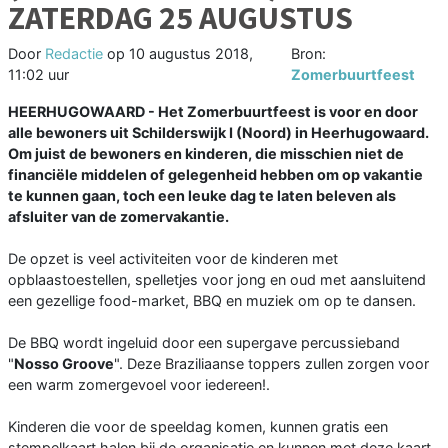
ZATERDAG 25 AUGUSTUS
Door
Redactie
op
10 augustus 2018,
Bron:
11:02 uur
Zomerbuurtfeest
HEERHUGOWAARD - Het Zomerbuurtfeest is voor en door
alle bewoners uit Schilderswijk I (Noord) in Heerhugowaard.
Om juist de bewoners en kinderen, die misschien niet de
financiële middelen of gelegenheid hebben om op vakantie
te kunnen gaan, toch een leuke dag te laten beleven als
afsluiter van de zomervakantie.
De opzet is veel activiteiten voor de kinderen met
opblaastoestellen, spelletjes voor jong en oud met aansluitend
een gezellige food-market, BBQ en muziek om op te dansen.
De BBQ wordt ingeluid door een supergave percussieband
"
Nosso Groove
". Deze Braziliaanse toppers zullen zorgen voor
een warm zomergevoel voor iedereen!.
Kinderen die voor de speeldag komen, kunnen gratis een
stempelkaart halen bij de organisatie en kunnen met deze kaart