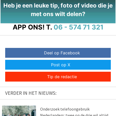
Heb je een leuke tip, foto of video die je
met ons wilt delen?
APP ONS!
T.
06 - 574 71 321
Deel op Facebook
Post op X
Tip de redactie
VERDER IN HET NIEUWS:
Onderzoek telefoongebruik
Nederlanders: twee op de drie wil altijd