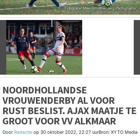
Vorige
V
NOORDHOLLANDSE
VROUWENDERBY AL VOOR
RUST BESLIST. AJAX MAATJE TE
GROOT VOOR VV ALKMAAR
Door
Redactie
op
30 oktober 2022, 22:27 uur
Bron: XYTO Media