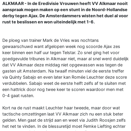
ALKMAAR - In de Eredivisie Vrouwen heeft VV Alkmaar nooit
aanspraak mogen maken op een stunt in de Noord-Hollandse
derby tegen Ajax. De Amsterdammers wisten het duel al voor
rust te beslissen en won uiteindelijk met 1-6.
De ploeg van trainer Mark de Vries was nochtans
gewaarschuwd want afgelopen week nog scoorde Ajax zes
keer binnen een half uur tegen Telstar. Zo snel ging het voor
goedgevulde tribunes in Alkmaar niet, maar al snel werd duidelijk
dat VV Alkmaar deze middag niet opgewassen was tegen de
gasten uit Amsterdam. Na twaalf minuten viel de eerste treffer
via Quinty Sabajo en even later kan Romée Leuchter deze score
verdubbelen. Sabajo weet de eerste helft zelfs af te sluiten met
een hattrick door nog twee keer te scoren waardoor men met
0-4 gaat rusten.
Kort na de rust maakt Leuchter haar tweede, maar door wat
tactische omzettingen laat VV Alkmaar zich nu een stuk beter
gelden. Men gaat de strijd aan en weet via Judith Roosjen zelfs
het net te vinden. In de blessuretijd moet Femke Liefting echter