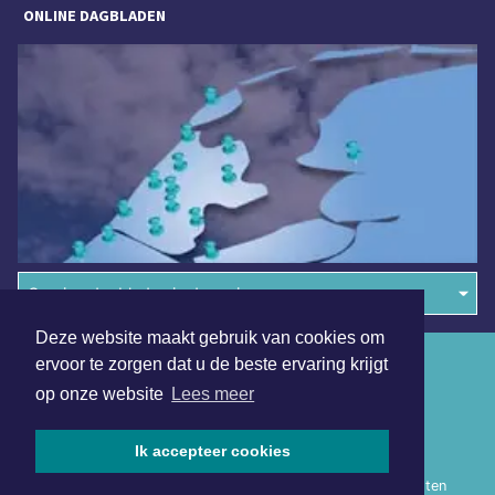
ONLINE DAGBLADEN
Overige dagbladen in de regio
Deze website maakt gebruik van cookies om
Algemene voorwaarden
ervoor te zorgen dat u de beste ervaring krijgt
op onze website
Lees meer
Disclaimer
Privacy Statement
Ik accepteer cookies
Copyright (c) 2026 | Heerhugowaardsdagblad.nl - Alle rechten