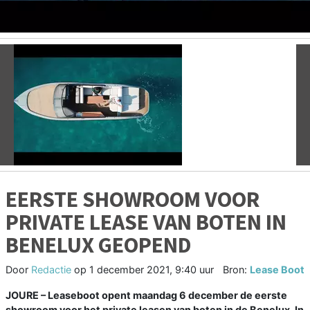
Vorige
V
EERSTE SHOWROOM VOOR
PRIVATE LEASE VAN BOTEN IN
BENELUX GEOPEND
Door
Redactie
op
1 december 2021, 9:40 uur
Bron:
Lease Boot
JOURE – Leaseboot opent maandag 6 december de eerste
showroom voor het private leasen van boten in de Benelux. In