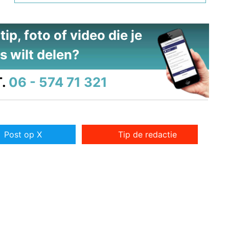
ip, foto of video die je
s wilt delen?
.
06 - 574 71 321
Post op X
Tip de redactie