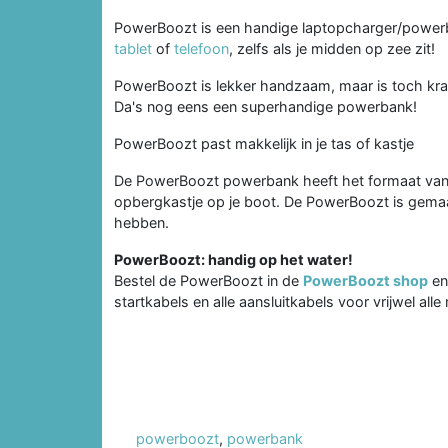
PowerBoozt is een handige laptopcharger/powe
tablet
of
telefoon
, zelfs als je midden op zee zit!
PowerBoozt is lekker handzaam, maar is toch kra
Da's nog eens een superhandige powerbank!
PowerBoozt past makkelijk in je tas of kastje
De PowerBoozt powerbank heeft het formaat van ee
opbergkastje op je boot. De PowerBoozt is gemaa
hebben.
PowerBoozt: handig op het water!
Bestel de PowerBoozt in de
PowerBoozt shop
en
startkabels en alle aansluitkabels voor vrijwel al
powerboozt
,
powerbank