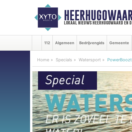
HEERHUGOWAAR
lokaal nieuws heerhugowaard en d
112
Algemeen
Bedrijvengids
Gemeente
Home
Specials
Watersport
PowerBoozt 