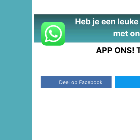
Heb je een leuke t
met on
APP ONS!
T
Deel op Facebook