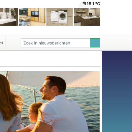
15.1 ℃
ct