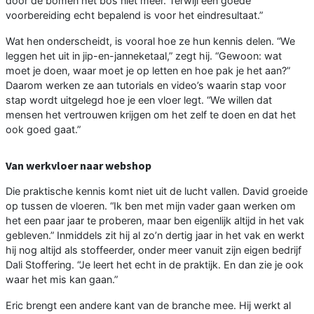
door de bomen het bos niet meer. Terwijl een goede
voorbereiding echt bepalend is voor het eindresultaat.”
Wat hen onderscheidt, is vooral hoe ze hun kennis delen. “We
leggen het uit in jip-en-janneketaal,” zegt hij. “Gewoon: wat
moet je doen, waar moet je op letten en hoe pak je het aan?”
Daarom werken ze aan tutorials en video’s waarin stap voor
stap wordt uitgelegd hoe je een vloer legt. “We willen dat
mensen het vertrouwen krijgen om het zelf te doen en dat het
ook goed gaat.”
Van werkvloer naar webshop
Die praktische kennis komt niet uit de lucht vallen. David groeide
op tussen de vloeren. “Ik ben met mijn vader gaan werken om
het een paar jaar te proberen, maar ben eigenlijk altijd in het vak
gebleven.” Inmiddels zit hij al zo’n dertig jaar in het vak en werkt
hij nog altijd als stoffeerder, onder meer vanuit zijn eigen bedrijf
Dali Stoffering. “Je leert het echt in de praktijk. En dan zie je ook
waar het mis kan gaan.”
Eric brengt een andere kant van de branche mee. Hij werkt al