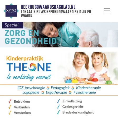
HEERHUGOWAARDSDAGBLAD.NL
lokaal nieuws heerhugowaard en dijk en
waard