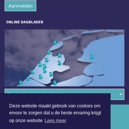
Aanmelden
ONLINE DAGBLADEN
Overige dagbladen in de regio
Deze website maakt gebruik van cookies om
Algemene voorwaarden
ervoor te zorgen dat u de beste ervaring krijgt
op onze website
Lees meer
Disclaimer