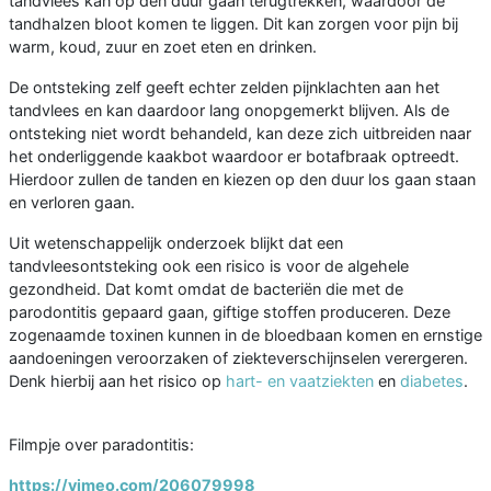
tandvlees kan op den duur gaan terugtrekken, waardoor de
tandhalzen bloot komen te liggen. Dit kan zorgen voor pijn bij
warm, koud, zuur en zoet eten en drinken.
De ontsteking zelf geeft echter zelden pijnklachten aan het
tandvlees en kan daardoor lang onopgemerkt blijven. Als de
ontsteking niet wordt behandeld, kan deze zich uitbreiden naar
het onderliggende kaakbot waardoor er botafbraak optreedt.
Hierdoor zullen de tanden en kiezen op den duur los gaan staan
en verloren gaan.
Uit wetenschappelijk onderzoek blijkt dat een
tandvleesontsteking ook een risico is voor de algehele
gezondheid. Dat komt omdat de bacteriën die met de
parodontitis gepaard gaan, giftige stoffen produceren. Deze
zogenaamde toxinen kunnen in de bloedbaan komen en ernstige
aandoeningen veroorzaken of ziekteverschijnselen verergeren.
Denk hierbij aan het risico op
hart- en vaatziekten
en
diabetes
.
Filmpje over paradontitis:
https://vimeo.com/206079998