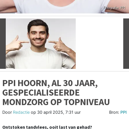
Vorige
V
PPI HOORN, AL 30 JAAR,
GESPECIALISEERDE
MONDZORG OP TOPNIVEAU
Door
Redactie
op
30 april 2025, 7:31 uur
Bron:
PPI
Ontstoken tandvlees, ooit last van gehad?