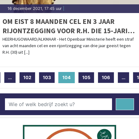
16 december 2021, 17:45 uur
|
OM EIST 8 MAANDEN CEL EN 3 JAAR
RIJONTZEGGING VOOR R.H. DIE 15-JARIGE
ILAYDA DOODREED
HEERHUGOWAARD/ALKMAAR - Het Openbaar Ministerie heeft een straf
van acht maanden cel en een rijontzegging van drie jaar geeist tegen
R.H. (30) uit [...]
...
102
103
104
(current)
105
106
...