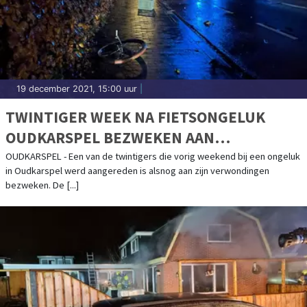
19 december 2021, 15:00 uur
|
TWINTIGER WEEK NA FIETSONGELUK
OUDKARSPEL BEZWEKEN AAN
VERWONDINGEN
OUDKARSPEL - Een van de twintigers die vorig weekend bij een ongeluk
in Oudkarspel werd aangereden is alsnog aan zijn verwondingen
bezweken. De [...]