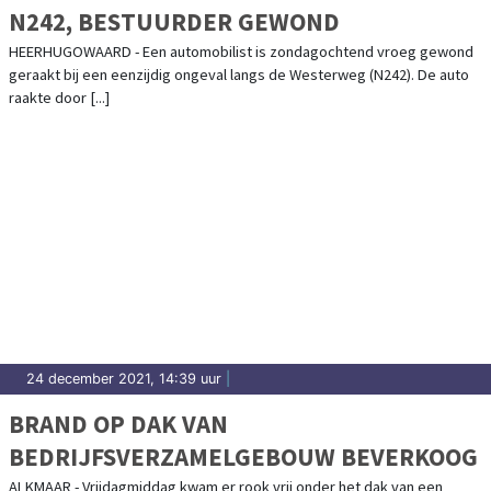
N242, BESTUURDER GEWOND
HEERHUGOWAARD - Een automobilist is zondagochtend vroeg gewond
geraakt bij een eenzijdig ongeval langs de Westerweg (N242). De auto
raakte door [...]
24 december 2021, 14:39 uur
|
BRAND OP DAK VAN
BEDRIJFSVERZAMELGEBOUW BEVERKOOG
ALKMAAR - Vrijdagmiddag kwam er rook vrij onder het dak van een