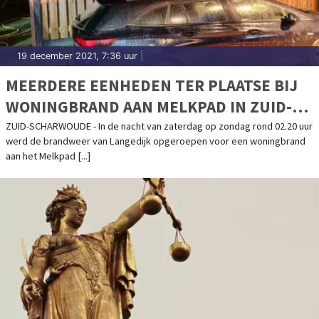
19 december 2021, 7:36 uur
|
MEERDERE EENHEDEN TER PLAATSE BIJ
WONINGBRAND AAN MELKPAD IN ZUID-
SCHARWOUDE
ZUID-SCHARWOUDE - In de nacht van zaterdag op zondag rond 02.20 uur
werd de brandweer van Langedijk opgeroepen voor een woningbrand
aan het Melkpad [...]