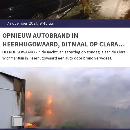
7 november 2021, 9:45 uur
|
OPNIEUW AUTOBRAND IN
HEERHUGOWAARD, DITMAAL OP CLARA
WICHMANTUIN
HEERHUGOWAARD - In de nacht van zaterdag op zondag is aan de Clara
Wichmantuin in Heerhugowaard een auto door brand verwoest.