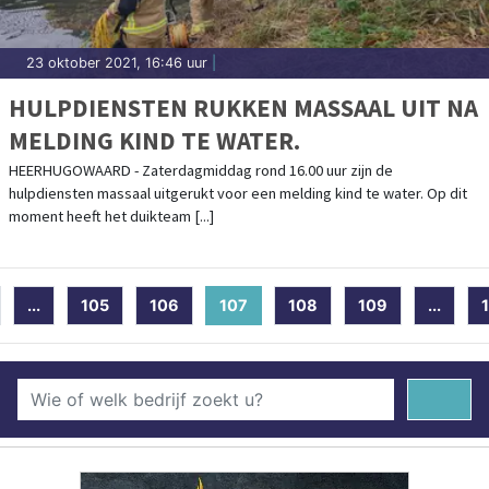
23 oktober 2021, 16:46 uur
|
HULPDIENSTEN RUKKEN MASSAAL UIT NA
MELDING KIND TE WATER.
HEERHUGOWAARD - Zaterdagmiddag rond 16.00 uur zijn de
hulpdiensten massaal uitgerukt voor een melding kind te water. Op dit
moment heeft het duikteam [...]
...
105
106
107
(current)
108
109
...