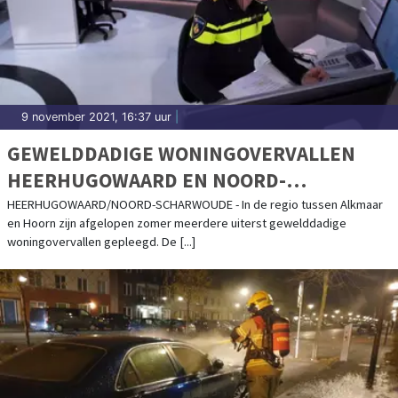
9 november 2021, 16:37 uur
|
GEWELDDADIGE WONINGOVERVALLEN
HEERHUGOWAARD EN NOORD-
SCHARWOUDE IN OPSPORING VERZOCHT
HEERHUGOWAARD/NOORD-SCHARWOUDE - In de regio tussen Alkmaar
en Hoorn zijn afgelopen zomer meerdere uiterst gewelddadige
woningovervallen gepleegd. De [...]