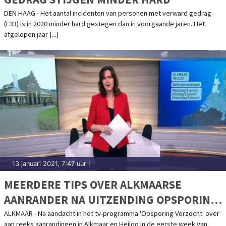
DEN HAAG - Het aantal incidenten van personen met verward gedrag
(E33) is in 2020 minder hard gestegen dan in voorgaande jaren. Het
afgelopen jaar [...]
13 januari 2021, 7:47 uur
|
MEERDERE TIPS OVER ALKMAARSE
AANRANDER NA UITZENDING OPSPORING
VERZOCHT
ALKMAAR - Na aandacht in het tv-programma 'Opsporing Verzocht' over
aan reeks aanrandingen in Alkmaar en Heiloo in de eerste week van