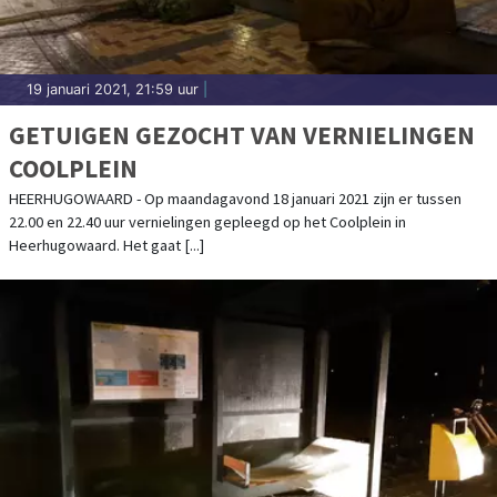
19 januari 2021, 21:59 uur
|
GETUIGEN GEZOCHT VAN VERNIELINGEN
COOLPLEIN
HEERHUGOWAARD - Op maandagavond 18 januari 2021 zijn er tussen
22.00 en 22.40 uur vernielingen gepleegd op het Coolplein in
Heerhugowaard. Het gaat [...]