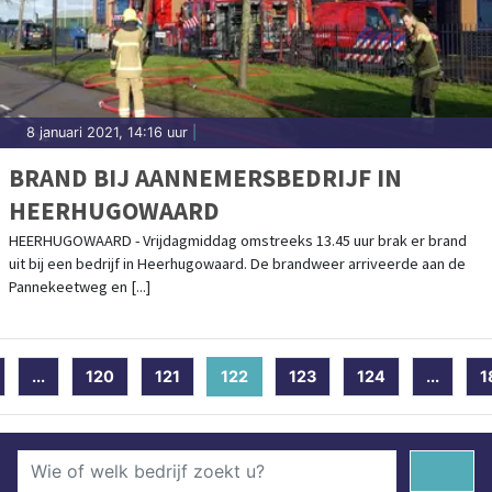
8 januari 2021, 14:16 uur
|
BRAND BIJ AANNEMERSBEDRIJF IN
HEERHUGOWAARD
HEERHUGOWAARD - Vrijdagmiddag omstreeks 13.45 uur brak er brand
uit bij een bedrijf in Heerhugowaard. De brandweer arriveerde aan de
Pannekeetweg en [...]
...
120
121
122
(current)
123
124
...
1