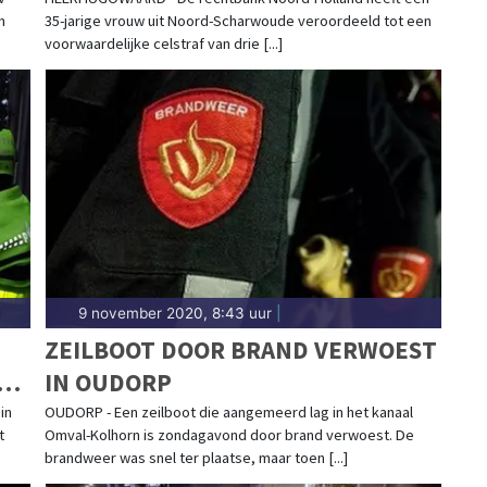
UW
HEERHUGOWAARD
en vermissing in Heerhugowaard, wil je dat direct
n
35-jarige vrouw uit Noord-Scharwoude veroordeeld tot een
-to-date met het laatste nieuws uit Heerhugowaard.
voorwaardelijke celstraf van drie [...]
RHUGOWAARD
l mogelijk weten wat er allemaal speelt in jouw
e bevlogen reporters het laatste 112 nieuws direct
r de feiten en gaan ze op zoek naar de complete
eerhugowaards Dagblad vind jij altijd direct het
io.
9 november 2020, 8:43 uur
|
ZEILBOOT DOOR BRAND VERWOEST
R
IN OUDORP
in
OUDORP - Een zeilboot die aangemeerd lag in het kanaal
t
Omval-Kolhorn is zondagavond door brand verwoest. De
brandweer was snel ter plaatse, maar toen [...]