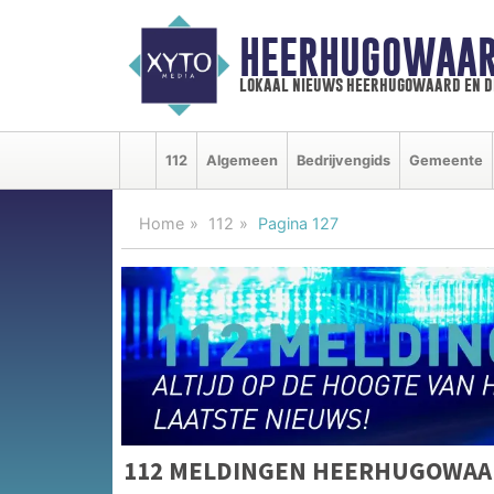
HEERHUGOWAAR
lokaal nieuws heerhugowaard en d
112
Algemeen
Bedrijvengids
Gemeente
Home
112
Pagina 127
112 MELDINGEN HEERHUGOWAA