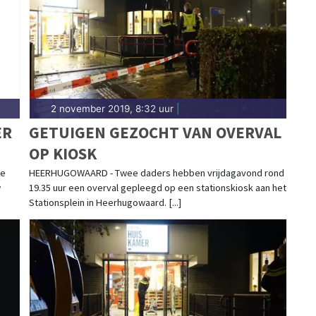
2 november 2019, 8:32 uur
|
ER
GETUIGEN GEZOCHT VAN OVERVAL
OP KIOSK
EN
se
HEERHUGOWAARD - Twee daders hebben vrijdagavond rond
w
19.35 uur een overval gepleegd op een stationskiosk aan het
Stationsplein in Heerhugowaard. [...]