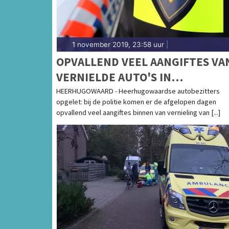
1 november 2019, 23:58 uur
|
OPVALLEND VEEL AANGIFTES VA
VERNIELDE AUTO'S IN
HEERHUGOWAARD: "DENK DAT Z
HEERHUGOWAARD - Heerhugowaardse autobezitters
opgelet: bij de politie komen er de afgelopen dagen
EEN RONDJE HEBBEN GEMAAKT
opvallend veel aangiftes binnen van vernieling van [...]