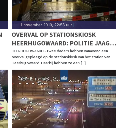
1 november 2019, 22:53 uur
|
N
OVERVAL OP STATIONSKIOSK
HEERHUGOWAARD: POLITIE JAAGT
E
OP DADERS
HEERHUGOWAARD - Twee daders hebben vanavond een
overval gepleegd op de stationskiosk van het station van
"
Heerhugowaard. Daarbij hebben ze een [...]