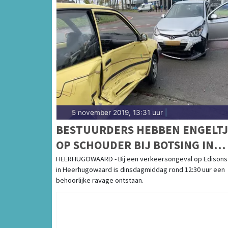
5 november 2019, 13:31 uur
|
BESTUURDERS HEBBEN ENGELTJ
OP SCHOUDER BIJ BOTSING IN
HEERHUGOWAARD
HEERHUGOWAARD - Bij een verkeersongeval op Edisons
in Heerhugowaard is dinsdagmiddag rond 12:30 uur een
behoorlijke ravage ontstaan.