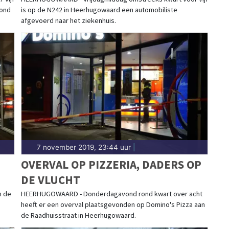
en vermissing in Heerhugowaard, wil je dat direct
wond
is op de N242 in Heerhugowaard een automobiliste
-to-date met het laatste nieuws uit Heerhugowaard.
afgevoerd naar het ziekenhuis.
RHUGOWAARD
l mogelijk weten wat er allemaal speelt in jouw
e bevlogen reporters het laatste 112 nieuws direct
r de feiten en gaan ze op zoek naar de complete
eerhugowaards Dagblad vind jij altijd direct het
io.
7 november 2019, 23:44 uur
|
OVERVAL OP PIZZERIA, DADERS OP
DE VLUCHT
n de
HEERHUGOWAARD - Donderdagavond rond kwart over acht
heeft er een overval plaatsgevonden op Domino's Pizza aan
de Raadhuisstraat in Heerhugowaard.