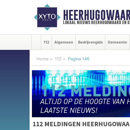
HEERHUGOWAAR
lokaal nieuws heerhugowaard en d
112
Algemeen
Bedrijvengids
Gemeente
Home
112
Pagina 146
112 MELDINGEN HEERHUGOWAA