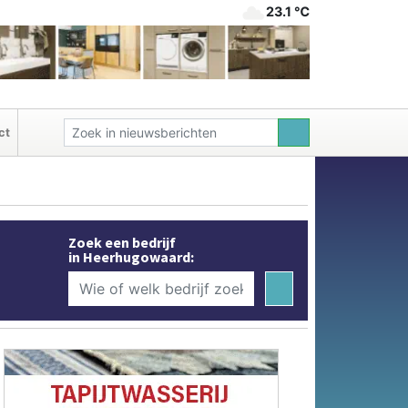
23.1 ℃
ct
Zoek een bedrijf
in Heerhugowaard: