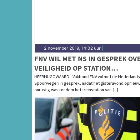
2 november 2019, 14:02 uur
|
FNV WIL MET NS IN GESPREK OV
VEILIGHEID OP STATION
HEERHUGOWAARD NA OVERVAL 
HEERHUGOWAARD - Vakbond FNV wil met de Nederland
Spoorwegen in gesprek, nadat het gisteravond opnieu
BEROVING
onrustig was rondom het treinstation van [...]