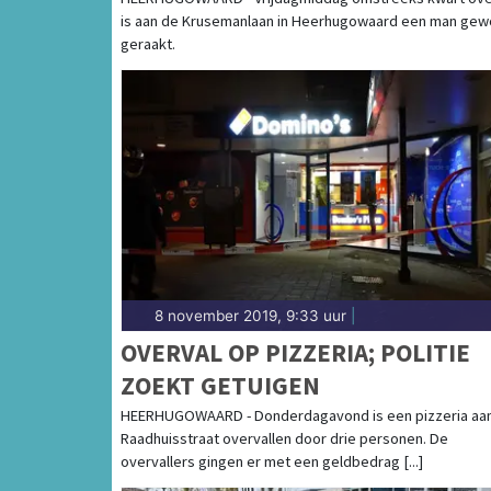
getuige van een misdrijf of ongeluk of bij e
is aan de Krusemanlaan in Heerhugowaard een man ge
weten. Goed nieuws, want wij houden jou up
geraakt.
COMPLETE VERHALEN 112 HEE
Als betrokken Heerhugowaarder wil je zo sne
regio. Dat snappen wij! Daarom brengen onz
bij jou thuis. Daarbij informeren ze jou ove
verhalen achter het nieuws. Op de site van H
laatste nieuws uit Heerhugowaard en de reg
8 november 2019, 9:33 uur
|
OVERVAL OP PIZZERIA; POLITIE
ZOEKT GETUIGEN
HEERHUGOWAARD - Donderdagavond is een pizzeria aa
Raadhuisstraat overvallen door drie personen. De
overvallers gingen er met een geldbedrag [...]