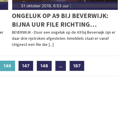
31 oktober 2019, 6:53 uur
|
ONGELUK OP A9 BIJ BEVERWIJK:
BIJNA UUR FILE RICHTING
HAARLEM
er
BEVERWIJK - Door een ongeluk op de A9 bij Beverwijk zijn er
daar drie rijstroken afgesloten. Inmiddels staat er vanaf
Uitgeest een file die [...]
146
(current)
147
148
...
187