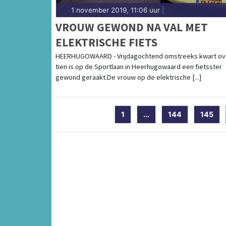
1 november 2019, 11:06 uur
|
VROUW GEWOND NA VAL MET
ELEKTRISCHE FIETS
HEERHUGOWAARD - Vrijdagochtend omstreeks kwart ov
tien is op de Sportlaan in Heerhugowaard een fietsster
gewond geraakt.De vrouw op de elektrische [...]
1
...
144
145