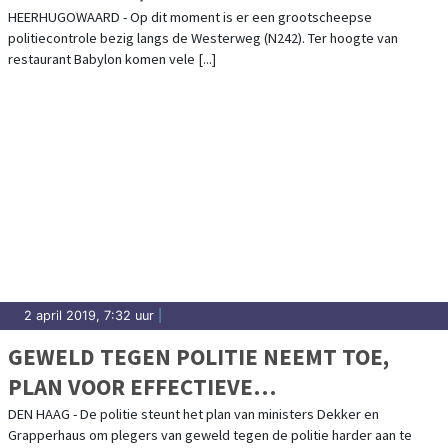
HEERHUGOWAARD - Op dit moment is er een grootscheepse
politiecontrole bezig langs de Westerweg (N242). Ter hoogte van
restaurant Babylon komen vele [...]
2 april 2019, 7:32 uur
|
GEWELD TEGEN POLITIE NEEMT TOE,
PLAN VOOR EFFECTIEVE
STRAFMAATREGELEN
DEN HAAG - De politie steunt het plan van ministers Dekker en
Grapperhaus om plegers van geweld tegen de politie harder aan te