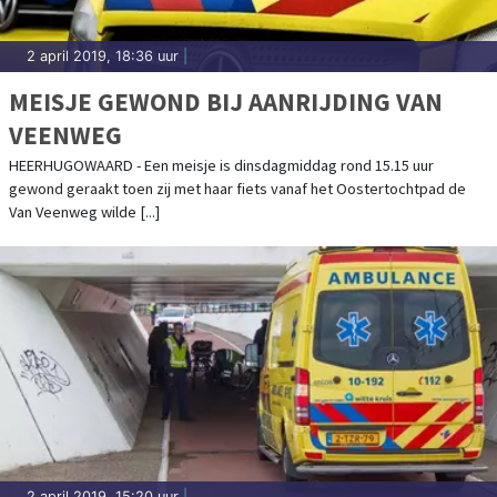
2 april 2019, 18:36 uur
|
MEISJE GEWOND BIJ AANRIJDING VAN
VEENWEG
HEERHUGOWAARD - Een meisje is dinsdagmiddag rond 15.15 uur
gewond geraakt toen zij met haar fiets vanaf het Oostertochtpad de
Van Veenweg wilde [...]
2 april 2019, 15:20 uur
|