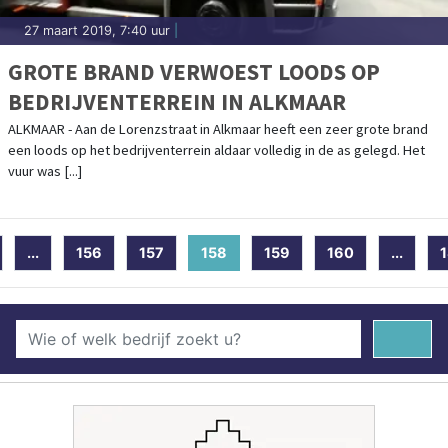
27 maart 2019, 7:40 uur
|
GROTE BRAND VERWOEST LOODS OP
BEDRIJVENTERREIN IN ALKMAAR
ALKMAAR - Aan de Lorenzstraat in Alkmaar heeft een zeer grote brand
een loods op het bedrijventerrein aldaar volledig in de as gelegd. Het
vuur was [...]
...
156
157
158
(current)
159
160
...