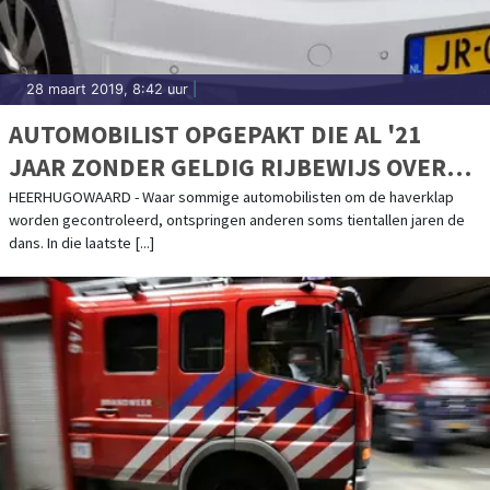
28 maart 2019, 8:42 uur
|
AUTOMOBILIST OPGEPAKT DIE AL '21
JAAR ZONDER GELDIG RIJBEWIJS OVER
DE WEG TUFT'
HEERHUGOWAARD - Waar sommige automobilisten om de haverklap
worden gecontroleerd, ontspringen anderen soms tientallen jaren de
dans. In die laatste [...]