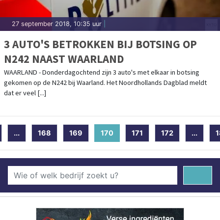
27 september 2018, 10:35 uur
|
3 AUTO'S BETROKKEN BIJ BOTSING OP
N242 NAAST WAARLAND
WAARLAND - Donderdagochtend zijn 3 auto's met elkaar in botsing
gekomen op de N242 bij Waarland. Het Noordhollands Dagblad meldt
dat er veel [...]
...
168
169
170
(current)
171
172
...
1