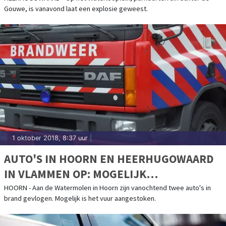
Gouwe, is vanavond laat een explosie geweest.
1 oktober 2018, 8:37 uur
|
AUTO'S IN HOORN EN HEERHUGOWAARD
IN VLAMMEN OP: MOGELIJK
BRANDSTICHTING
HOORN - Aan de Watermolen in Hoorn zijn vanochtend twee auto's in
brand gevlogen. Mogelijk is het vuur aangestoken.