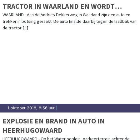
TRACTOR IN WAARLAND EN WORDT
OPENGERETEN
WAARLAND - Aan de Andries Dekkerweg in Waarland zijn een auto en
trekker in botsing geraakt. De auto knalde daarbij tegen de laadbak van
de tractor [...]
1 oktober 2018, 8:56 uur
|
EXPLOSIE EN BRAND IN AUTO IN
HEERHUGOWAARD
HEERHUGOWAARD - Op het Waterlooplein, parkeerterrein achter de