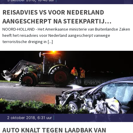
REISADVIES VS VOOR NEDERLAND
AANGESCHERPT NA STEEKPARTIJ
AMSTERDAM CENTRAAL
NOORD-HOLLAND - Het Amerikaanse ministerie van Buitenlandse Zaken
heeft het reisadvies voor Nederland aangescherpt vanwege
terroristische dreiging in [...]
2 oktober 2018, 6:31 uur
|
AUTO KNALT TEGEN LAADBAK VAN