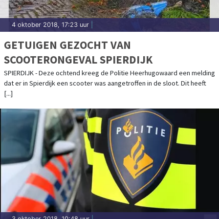
4 oktober 2018, 17:23 uur
|
GETUIGEN GEZOCHT VAN
SCOOTERONGEVAL SPIERDIJK
SPIERDIJK - Deze ochtend kreeg de Politie Heerhugowaard een melding
dat er in Spierdijk een scooter was aangetroffen in de sloot. Dit heeft
[...]
3 oktober 2018, 10:48 uur
|