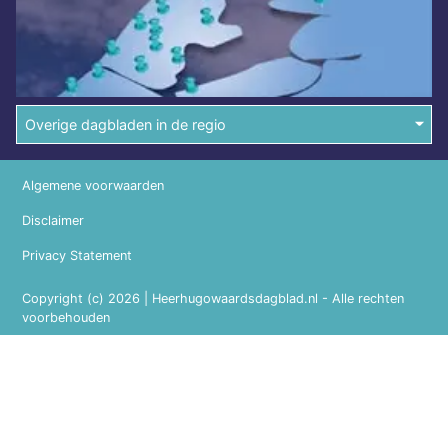
Overige dagbladen in de regio
Algemene voorwaarden
Disclaimer
Privacy Statement
Copyright (c) 2026 | Heerhugowaardsdagblad.nl - Alle rechten
voorbehouden