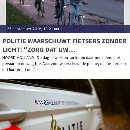
27 september 2018, 13:21 uur
|
POLITIE WAARSCHUWT FIETSERS ZONDER
LICHT: "ZORG DAT UW
DONORREGISTRATIE IN ORDE IS"
NOORD-HOLLAND - De dagen worden korter en daarmee neemt het
gevaar op de weg toe. Daarvoor waarschuwt de politie, die fietsers op
het hart drukt om [...]