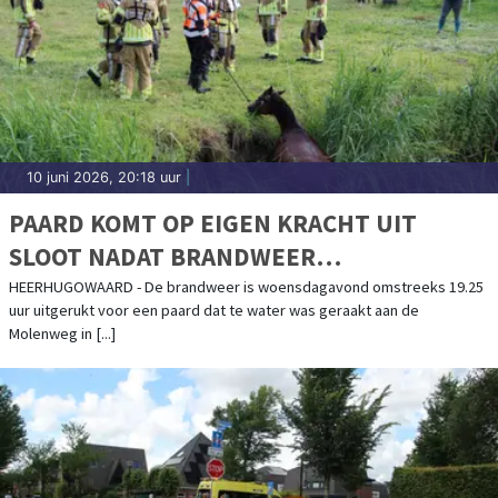
10 juni 2026, 20:18 uur
|
PAARD KOMT OP EIGEN KRACHT UIT
SLOOT NADAT BRANDWEER
REDDINGSACTIE OP TOUW ZET
HEERHUGOWAARD - De brandweer is woensdagavond omstreeks 19.25
uur uitgerukt voor een paard dat te water was geraakt aan de
Molenweg in [...]