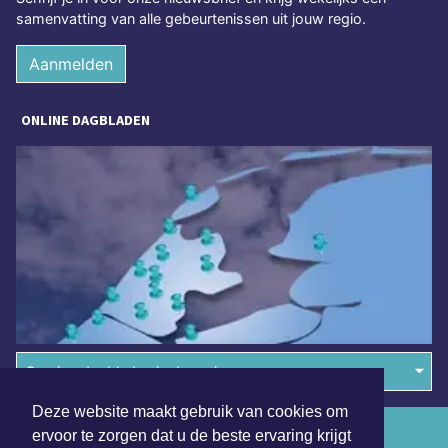
samenvatting van alle gebeurtenissen uit jouw regio.
Aanmelden
ONLINE DAGBLADEN
Overige dagbladen in de regio
Deze website maakt gebruik van cookies om
Algemene voorwaarden
ervoor te zorgen dat u de beste ervaring krijgt