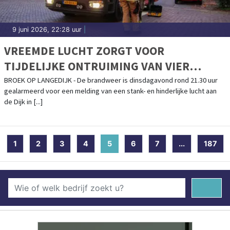
9 juni 2026, 22:28 uur
|
VREEMDE LUCHT ZORGT VOOR
TIJDELIJKE ONTRUIMING VAN VIER
WONINGEN IN BROEK OP LANGEDIJK
BROEK OP LANGEDIJK - De brandweer is dinsdagavond rond 21.30 uur
gealarmeerd voor een melding van een stank- en hinderlijke lucht aan
de Dijk in [...]
1
2
3
4
5
(current)
6
7
...
187