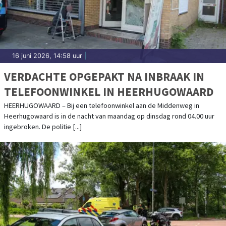
16 juni 2026, 14:58 uur
|
VERDACHTE OPGEPAKT NA INBRAAK IN
TELEFOONWINKEL IN HEERHUGOWAARD
HEERHUGOWAARD – Bij een telefoonwinkel aan de Middenweg in
Heerhugowaard is in de nacht van maandag op dinsdag rond 04.00 uur
ingebroken. De politie [...]