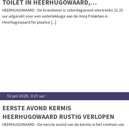
TOILET IN HEERHUGOWAARD,
BRANDWEER SLAAT RAAM STUK OM PAND
HEERHUGOWAARD - De brandweer is zaterdagavond omstreeks 21.25
uur uitgerukt voor een waterlekkage aan de Anna Polaktuin in
TE BETREDEN
Heerhugowaard.Ter plaatse [...]
13 juni 2026, 0:21 uur
|
EERSTE AVOND KERMIS
HEERHUGOWAARD RUSTIG VERLOPEN
HEERHUGOWAARD - De eerste avond van de kermis in het centrum van