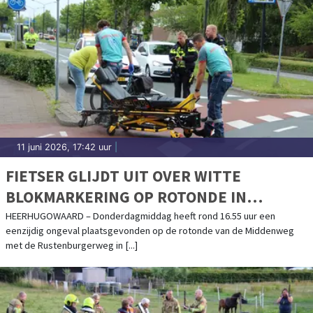
11 juni 2026, 17:42 uur
|
FIETSER GLIJDT UIT OVER WITTE
BLOKMARKERING OP ROTONDE IN
HEERHUGOWAARD
HEERHUGOWAARD – Donderdagmiddag heeft rond 16.55 uur een
eenzijdig ongeval plaatsgevonden op de rotonde van de Middenweg
met de Rustenburgerweg in [...]