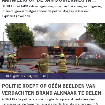
HEERHUGOWAARD
HEERHUGOWAARD - Maandagmiddag is de Jan Duikerweg en omgeving
in Heerhugowaard afgezet door de politie. Mogelijk is hier een
explosief gevonden.
18 augustus 2024, 11:56 uur
|
POLITIE ROEPT OP GÉÉN BEELDEN VAN
VERDACHTEN BRAND ALKMAAR TE DELEN
ALKMAAR - De politie is op de hoogte dat op social media beelden
circuleren van de twee minderjarige verdachten die vrijdagavond 16