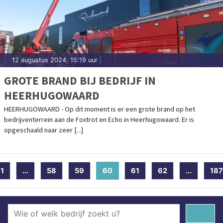
12 augustus 2024, 15:19 uur
|
GROTE BRAND BIJ BEDRIJF IN
HEERHUGOWAARD
HEERHUGOWAARD - Op dit moment is er een grote brand op het
bedrijventerrein aan de Foxtrot en Echo in Heerhugowaard. Er is
opgeschaald naar zeer [...]
1
...
58
59
60
(current)
61
62
...
187