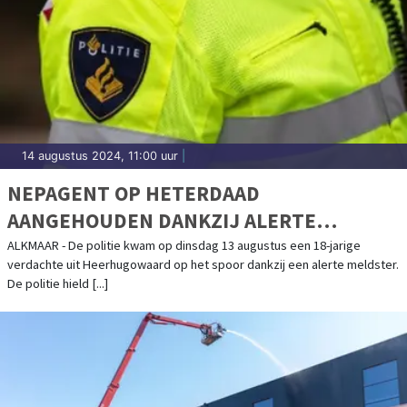
14 augustus 2024, 11:00 uur
|
NEPAGENT OP HETERDAAD
AANGEHOUDEN DANKZIJ ALERTE
MELDSTER
ALKMAAR - De politie kwam op dinsdag 13 augustus een 18-jarige
verdachte uit Heerhugowaard op het spoor dankzij een alerte meldster.
De politie hield [...]