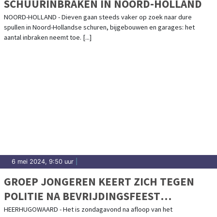
SCHUURINBRAKEN IN NOORD-HOLLAND
NOORD-HOLLAND - Dieven gaan steeds vaker op zoek naar dure
spullen in Noord-Hollandse schuren, bijgebouwen en garages: het
aantal inbraken neemt toe. [...]
6 mei 2024, 9:50 uur
|
GROEP JONGEREN KEERT ZICH TEGEN
POLITIE NA BEVRIJDINGSFEEST
HEERHUGOWAARD
HEERHUGOWAARD - Het is zondagavond na afloop van het