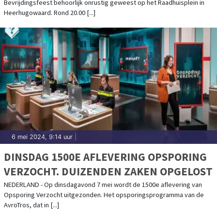
Bevrijdingsfeest behoorlijk onrustig geweest op het Raadhuisplein in
Heerhugowaard. Rond 20.00 [...]
6 mei 2024, 9:14 uur
|
DINSDAG 1500E AFLEVERING OPSPORING
VERZOCHT. DUIZENDEN ZAKEN OPGELOST
NEDERLAND - Op dinsdagavond 7 mei wordt de 1500e aflevering van
Opsporing Verzocht uitgezonden. Het opsporingsprogramma van de
AvroTros, dat in [...]