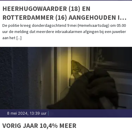
HEERHUGOWAARDER (18) EN
ROTTERDAMMER (16) AANGEHOUDEN IN
GESTOLEN AUTO TE IJMUIDEN NA
De politie kreeg donderdagochtend 9 mei (Hemelvaartsdag) om 05.00
uur de melding dat meerdere inbraakalarmen afgingen bij een juwelier
PLOFKRAAK IN AVENHORN
aan het [...]
8 mei 2024, 13:39 uur
|
VORIG JAAR 10,4% MEER