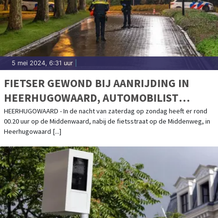
5 mei 2024, 6:31 uur
|
FIETSER GEWOND BIJ AANRIJDING IN
HEERHUGOWAARD, AUTOMOBILIST
DOORGEREDEN
HEERHUGOWAARD - In de nacht van zaterdag op zondag heeft er rond
00.20 uur op de Middenwaard, nabij de fietsstraat op de Middenweg, in
Heerhugowaard [...]