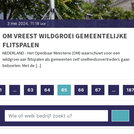
3 mei 2024, 11:18 uur
|
OM VREEST WILDGROEI GEMEENTELIJKE
FLITSPALEN
NEDERLAND - Het Openbaar Ministerie (OM) waarschuwt voor een
wildgroei aan flitspalen als gemeenten zelf snelheidsovertreders gaan
beboeten. Met de [...]
1
...
63
64
65
(current)
66
67
...
18