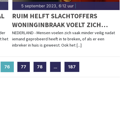
5 september 2023, 6:12 uur
|
AL
RUIM HELFT SLACHTOFFERS
WONINGINBRAAK VOELT ZICH
MINDER VEILIG
der
NEDERLAND - Mensen voelen zich vaak minder veilig nadat
t het
iemand geprobeerd heeft in te breken, of als er een
inbreker in huis is geweest. Ook het [...]
76
(current)
77
78
...
187