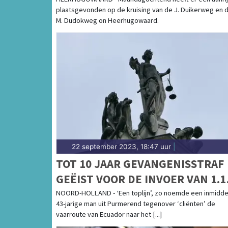
getuige van een misdrijf of ongeluk of bij e
plaatsgevonden op de kruising van de J. Duikerweg en 
weten. Goed nieuws, want wij houden jou up
M. Dudokweg on Heerhugowaard.
COMPLETE VERHALEN 112 HEE
Als betrokken Heerhugowaarder wil je zo sne
regio. Dat snappen wij! Daarom brengen onz
bij jou thuis. Daarbij informeren ze jou ove
verhalen achter het nieuws. Op de site van H
laatste nieuws uit Heerhugowaard en de reg
22 september 2023, 18:47 uur
|
TOT 10 JAAR GEVANGENISSTRAF
GEËIST VOOR DE INVOER VAN 1.1
KILO COCAÏNE IN
NOORD-HOLLAND - ‘Een toplijn’, zo noemde een inmidde
43-jarige man uit Purmerend tegenover ‘cliënten’ de
NOORDZEEKANAALGEBIED TEGE
vaarroute van Ecuador naar het [...]
CORRUPTE HAVENMEDEWERKER