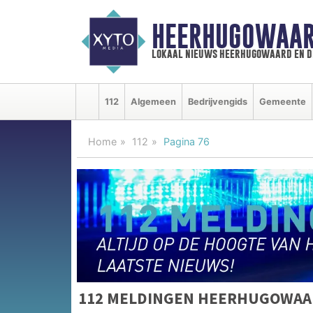
HEERHUGOWAAR
lokaal nieuws heerhugowaard en d
112
Algemeen
Bedrijvengids
Gemeente
Home
112
Pagina 76
112 MELDINGEN HEERHUGOWAA