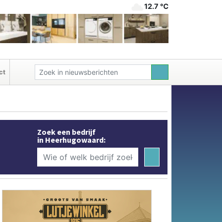
12.7 ℃
ct
Zoek een bedrijf
in Heerhugowaard: