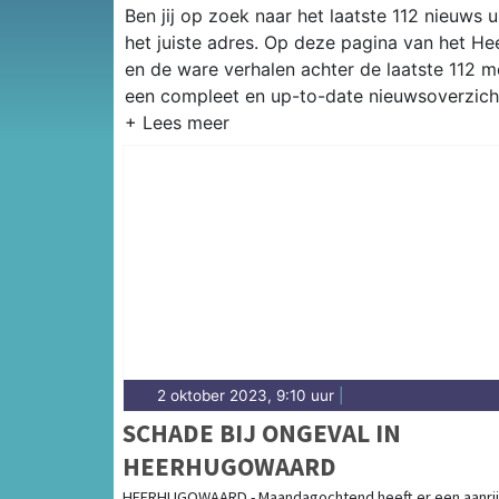
Ben jij op zoek naar het laatste 112 nieuws
het juiste adres. Op deze pagina van het H
en de ware verhalen achter de laatste 112 m
een compleet en up-to-date nieuwsoverzicht
112 MELDINGEN HEERHUGOWA
Wil je meer weten over alle 112 meldingen 
nu gaat om 112 meldingen uit de regio van d
andere 112 hulpdiensten, maakt voor ons ge
alle 112 meldingen uit Heerhugowaard en omg
prettig leesbaar nieuws voor iedereen.
LAATSTE NIEUWS HEERHUGOWA
Naast het nieuws over 112 meldingen brengen
2 oktober 2023, 9:10 uur
|
Want jij wil toch ook weten wanneer en wa
SCHADE BIJ ONGEVAL IN
Heerhugowaard plaatsvindt? En waarom de p
N242? Vanzelfsprekend wil je op de hoogte
HEERHUGOWAARD
Heerhugowaard en overlast in bepaalde wijk
HEERHUGOWAARD - Maandagochtend heeft er een aanrij