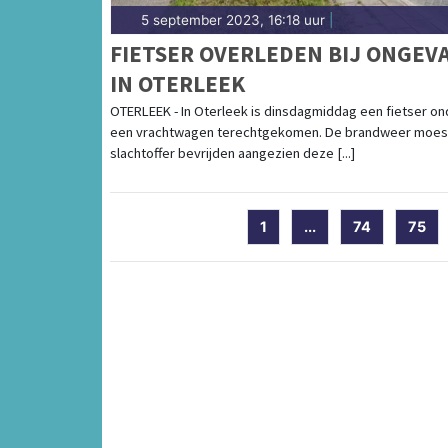
5 september 2023, 16:18 uur
|
FIETSER OVERLEDEN BIJ ONGEV
IN OTERLEEK
OTERLEEK - In Oterleek is dinsdagmiddag een fietser on
een vrachtwagen terechtgekomen. De brandweer moes
slachtoffer bevrijden aangezien deze [...]
1
...
74
75