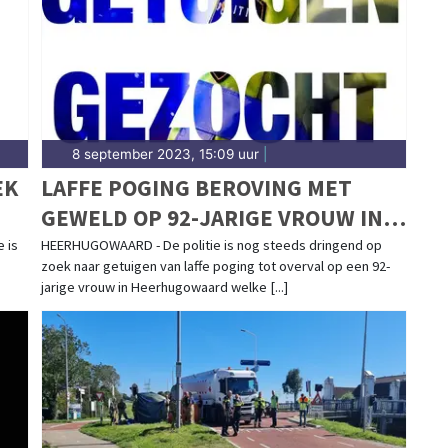
8 september 2023, 15:09 uur
|
EK
LAFFE POGING BEROVING MET
GEWELD OP 92-JARIGE VROUW IN
HEERHUGOWAARD, POLITIE ZOEKT
 is
HEERHUGOWAARD - De politie is nog steeds dringend op
zoek naar getuigen van laffe poging tot overval op een 92-
GETUIGEN
jarige vrouw in Heerhugowaard welke [...]