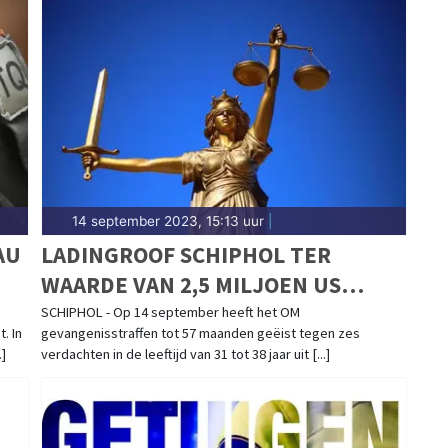
14 september 2023, 15:13 uur
|
AU
LADINGROOF SCHIPHOL TER
WAARDE VAN 2,5 MILJOEN US
DOLLAR: OM EIST TOT 57 MAANDEN
SCHIPHOL - Op 14 september heeft het OM
. In
gevangenisstraffen tot 57 maanden geëist tegen zes
]
verdachten in de leeftijd van 31 tot 38 jaar uit [...]