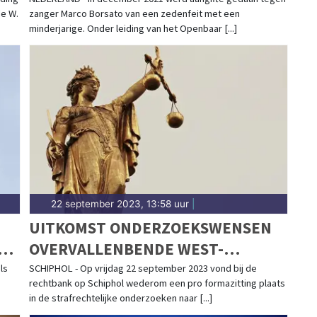
DAGVAARDEN IN ZEDENZAAK
en vermissing in Heerhugowaard, wil je dat direct
de W.
zanger Marco Borsato van een zedenfeit met een
-to-date met het laatste nieuws uit Heerhugowaard.
minderjarige. Onder leiding van het Openbaar [...]
RHUGOWAARD
l mogelijk weten wat er allemaal speelt in jouw
e bevlogen reporters het laatste 112 nieuws direct
r de feiten en gaan ze op zoek naar de complete
eerhugowaards Dagblad vind jij altijd direct het
io.
22 september 2023, 13:58 uur
|
UITKOMST ONDERZOEKSWENSEN
22
OVERVALLENBENDE WEST-
FRIESLAND
ls
SCHIPHOL - Op vrijdag 22 september 2023 vond bij de
rechtbank op Schiphol wederom een pro formazitting plaats
N
in de strafrechtelijke onderzoeken naar [...]