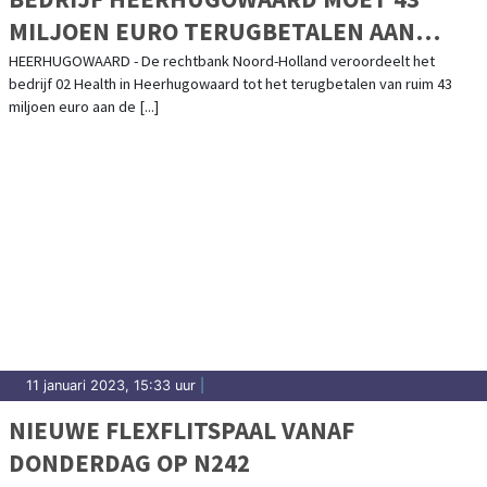
MILJOEN EURO TERUGBETALEN AAN
STAAT VOOR ONDEUGDELIJKE
HEERHUGOWAARD - De rechtbank Noord-Holland veroordeelt het
bedrijf 02 Health in Heerhugowaard tot het terugbetalen van ruim 43
MONDMASKERS
miljoen euro aan de [...]
11 januari 2023, 15:33 uur
|
NIEUWE FLEXFLITSPAAL VANAF
DONDERDAG OP N242