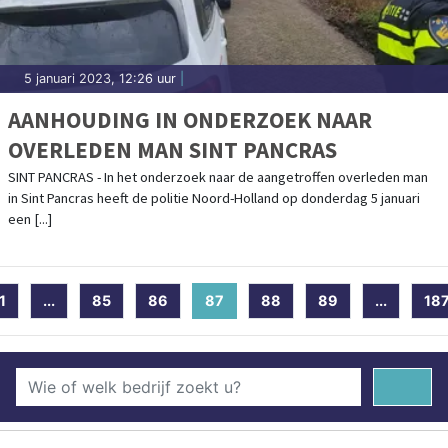
5 januari 2023, 12:26 uur
|
AANHOUDING IN ONDERZOEK NAAR
OVERLEDEN MAN SINT PANCRAS
SINT PANCRAS - In het onderzoek naar de aangetroffen overleden man
in Sint Pancras heeft de politie Noord-Holland op donderdag 5 januari
een [...]
1
...
85
86
87
(current)
88
89
...
18