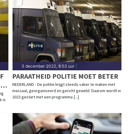
3 december 2022, 8:53 uur
|
F
PARAATHEID POLITIE MOET BETER
T
NEDERLAND - De politie krijgt steeds vaker te maken met
massaal, georganiseerd en gericht geweld. Daarom wordt in
ng
2023 gestart met een programma [...]
k is