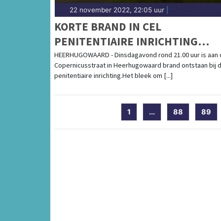
22 november 2022, 22:05 uur
|
KORTE BRAND IN CEL
PENITENTIAIRE INRICHTING
HEERHUGOWAARD
HEERHUGOWAARD - Dinsdagavond rond 21.00 uur is aan 
Copernicusstraat in Heerhugowaard brand ontstaan bij 
penitentiaire inrichting.Het bleek om [...]
1
...
88
89