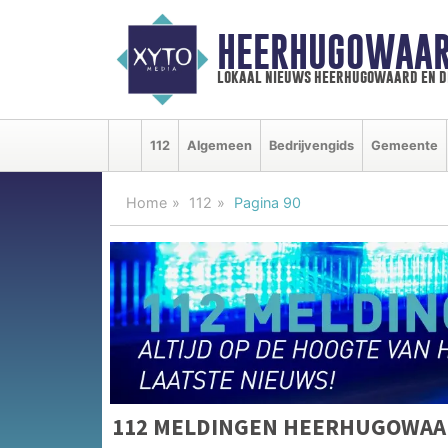
HEERHUGOWAAR
lokaal nieuws heerhugowaard en d
112
Algemeen
Bedrijvengids
Gemeente
Home
112
Pagina 90
112 MELDINGEN HEERHUGOWAA