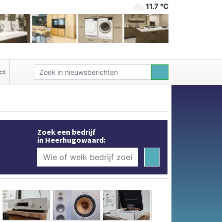
11.7 ℃
ct
Zoek een bedrijf
in Heerhugowaard: