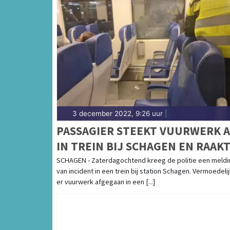
3 december 2022, 9:26 uur
|
PASSAGIER STEEKT VUURWERK A
IN TREIN BIJ SCHAGEN EN RAAK
ZELF GEWOND
SCHAGEN - Zaterdagochtend kreeg de politie een meldi
van incident in een trein bij station Schagen. Vermoedelij
er vuurwerk afgegaan in een [...]