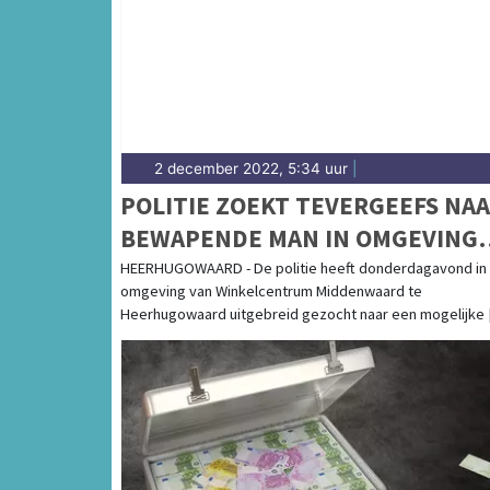
2 december 2022, 5:34 uur
|
POLITIE ZOEKT TEVERGEEFS NA
BEWAPENDE MAN IN OMGEVING
MIDDENWAARD
HEERHUGOWAARD - De politie heeft donderdagavond in
omgeving van Winkelcentrum Middenwaard te
Heerhugowaard uitgebreid gezocht naar een mogelijke [.