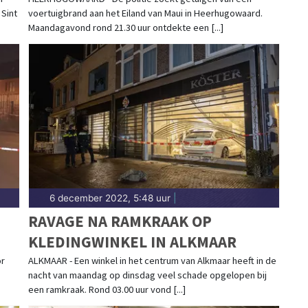
en vermissing in Heerhugowaard, wil je dat direct
Sint
voertuigbrand aan het Eiland van Maui in Heerhugowaard.
-to-date met het laatste nieuws uit Heerhugowaard.
Maandagavond rond 21.30 uur ontdekte een [...]
RHUGOWAARD
l mogelijk weten wat er allemaal speelt in jouw
e bevlogen reporters het laatste 112 nieuws direct
r de feiten en gaan ze op zoek naar de complete
eerhugowaards Dagblad vind jij altijd direct het
io.
6 december 2022, 5:48 uur
|
RAVAGE NA RAMKRAAK OP
KLEDINGWINKEL IN ALKMAAR
or
ALKMAAR - Een winkel in het centrum van Alkmaar heeft in de
nacht van maandag op dinsdag veel schade opgelopen bij
een ramkraak. Rond 03.00 uur vond [...]