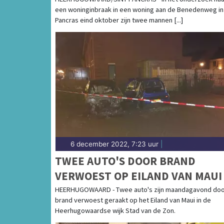
getuige van een misdrijf of ongeluk of bij e
een woninginbraak in een woning aan de Benedenweg in 
weten. Goed nieuws, want wij houden jou up
Pancras eind oktober zijn twee mannen [...]
COMPLETE VERHALEN 112 HEE
Als betrokken Heerhugowaarder wil je zo sne
regio. Dat snappen wij! Daarom brengen onz
bij jou thuis. Daarbij informeren ze jou ove
verhalen achter het nieuws. Op de site van H
laatste nieuws uit Heerhugowaard en de reg
6 december 2022, 7:23 uur
|
TWEE AUTO'S DOOR BRAND
VERWOEST OP EILAND VAN MAUI
HEERHUGOWAARD - Twee auto's zijn maandagavond do
brand verwoest geraakt op het Eiland van Maui in de
Heerhugowaardse wijk Stad van de Zon.