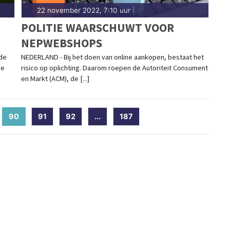
22 november 2022, 7:10 uur
|
POLITIE WAARSCHUWT VOOR
NEPWEBSHOPS
de
NEDERLAND - Bij het doen van online aankopen, bestaat het
de
risico op oplichting. Daarom roepen de Autoriteit Consument
en Markt (ACM), de [...]
90
(current)
91
92
...
187