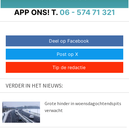
APP ONS!
T.
06 - 574 71 321
Deel op Facebook
Post op X
Tip de redactie
VERDER IN HET NIEUWS:
Grote hinder in woensdagochtendspits
verwacht