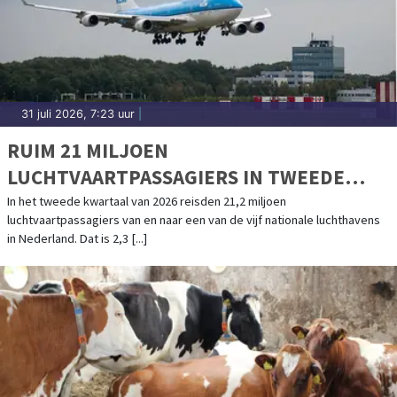
31 juli 2026, 7:23 uur
|
RUIM 21 MILJOEN
LUCHTVAARTPASSAGIERS IN TWEEDE
KWARTAAL, WEL MINDER VLUCHTEN
In het tweede kwartaal van 2026 reisden 21,2 miljoen
luchtvaartpassagiers van en naar een van de vijf nationale luchthavens
in Nederland. Dat is 2,3 [...]