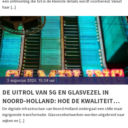
een ontmoeting die tot in de kleinste details wordt voorbereid. Vanuit
haar [...]
3 augustus 2026, 15:24 uur
|
DE UITROL VAN 5G EN GLASVEZEL IN
NOORD-HOLLAND: HOE DE KWALITEIT
VAN MOBIEL INTERNET VERANDERT
De digitale infrastructuur van Noord-Holland ondergaat een stille maar
ingrijpende transformatie. Glasvezelnetwerken worden uitgebreid naar
wijken en [...]