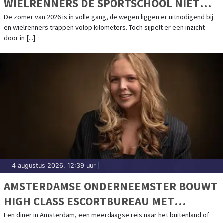
WIELRENNERS DE SPORTSCHOOL NIET
LANGER LINKS LATEN LIGGEN
De zomer van 2026 is in volle gang, de wegen liggen er uitnodigend bij
en wielrenners trappen volop kilometers. Toch sijpelt er een inzicht
door in [...]
4 augustus 2026, 12:39 uur
|
AMSTERDAMSE ONDERNEEMSTER BOUWT
HIGH CLASS ESCORTBUREAU MET
INTERNATIONALE ALLURE
Een diner in Amsterdam, een meerdaagse reis naar het buitenland of