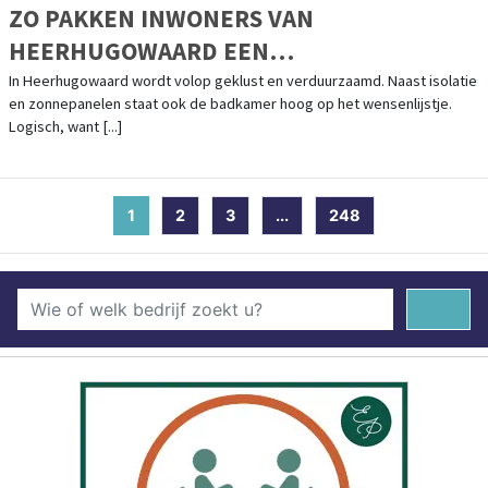
ZO PAKKEN INWONERS VAN
HEERHUGOWAARD EEN
BADKAMERRENOVATIE SLIM AAN
In Heerhugowaard wordt volop geklust en verduurzaamd. Naast isolatie
en zonnepanelen staat ook de badkamer hoog op het wensenlijstje.
Logisch, want [...]
1
(current)
2
3
...
248