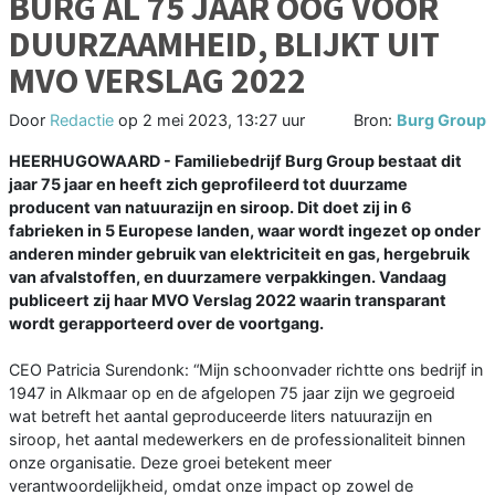
BURG AL 75 JAAR OOG VOOR
DUURZAAMHEID, BLIJKT UIT
MVO VERSLAG 2022
Door
Redactie
op
2 mei 2023, 13:27 uur
Bron:
Burg Group
HEERHUGOWAARD - Familiebedrijf Burg Group bestaat dit
jaar 75 jaar en heeft zich geprofileerd tot duurzame
producent van natuurazijn en siroop. Dit doet zij in 6
fabrieken in 5 Europese landen, waar wordt ingezet op onder
anderen minder gebruik van elektriciteit en gas, hergebruik
van afvalstoffen, en duurzamere verpakkingen. Vandaag
publiceert zij haar MVO Verslag 2022 waarin transparant
wordt gerapporteerd over de voortgang.
CEO Patricia Surendonk: “Mijn schoonvader richtte ons bedrijf in
1947 in Alkmaar op en de afgelopen 75 jaar zijn we gegroeid
wat betreft het aantal geproduceerde liters natuurazijn en
siroop, het aantal medewerkers en de professionaliteit binnen
onze organisatie. Deze groei betekent meer
verantwoordelijkheid, omdat onze impact op zowel de