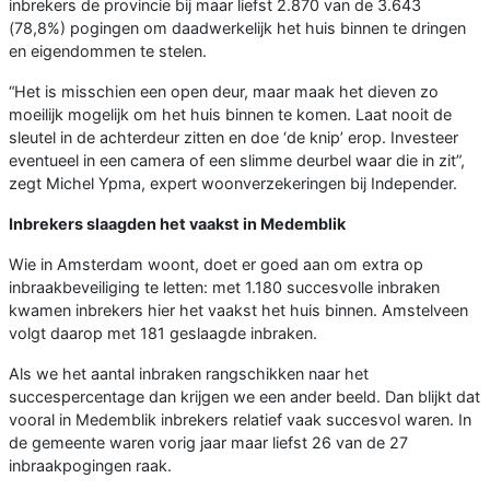
inbrekers de provincie bij maar liefst 2.870 van de 3.643
(78,8%) pogingen om daadwerkelijk het huis binnen te dringen
en eigendommen te stelen.
“Het is misschien een open deur, maar maak het dieven zo
moeilijk mogelijk om het huis binnen te komen. Laat nooit de
sleutel in de achterdeur zitten en doe ‘de knip’ erop. Investeer
eventueel in een camera of een slimme deurbel waar die in zit”,
zegt Michel Ypma, expert woonverzekeringen bij Independer.
Inbrekers slaagden het vaakst in Medemblik
Wie in Amsterdam woont, doet er goed aan om extra op
inbraakbeveiliging te letten: met 1.180 succesvolle inbraken
kwamen inbrekers hier het vaakst het huis binnen. Amstelveen
volgt daarop met 181 geslaagde inbraken.
Als we het aantal inbraken rangschikken naar het
succespercentage dan krijgen we een ander beeld. Dan blijkt dat
vooral in Medemblik inbrekers relatief vaak succesvol waren. In
de gemeente waren vorig jaar maar liefst 26 van de 27
inbraakpogingen raak.