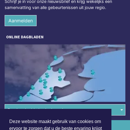
Schrijf je in voor onze nieuwsbrief en krijg wekelijks een
samenvatting van alle gebeurtenissen uit jouw regio.
Aanmelden
ONLINE DAGBLADEN
Overige dagbladen in de regio
Deze website maakt gebruik van cookies om
Algemene voorwaarden
ervoor te zorgen dat u de beste ervaring krijgt