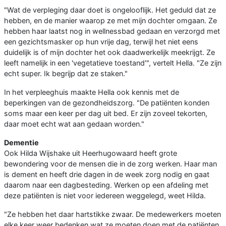
"Wat de verpleging daar doet is ongelooflijk. Het geduld dat ze
hebben, en de manier waarop ze met mijn dochter omgaan. Ze
hebben haar laatst nog in wellnessbad gedaan en verzorgd met
een gezichtsmasker op hun vrije dag, terwijl het niet eens
duidelijk is of mijn dochter het ook daadwerkelijk meekrijgt. Ze
leeft namelijk in een 'vegetatieve toestand'", vertelt Hella. "Ze zijn
echt super. Ik begrijp dat ze staken."
In het verpleeghuis maakte Hella ook kennis met de
beperkingen van de gezondheidszorg. "De patiënten konden
soms maar een keer per dag uit bed. Er zijn zoveel tekorten,
daar moet echt wat aan gedaan worden."
Dementie
Ook Hilda Wijshake uit Heerhugowaard heeft grote
bewondering voor de mensen die in de zorg werken. Haar man
is dement en heeft drie dagen in de week zorg nodig en gaat
daarom naar een dagbesteding. Werken op een afdeling met
deze patiënten is niet voor iedereen weggelegd, weet Hilda.
"Ze hebben het daar hartstikke zwaar. De medewerkers moeten
elke keer weer bedenken wat ze moeten doen met de patiënten.