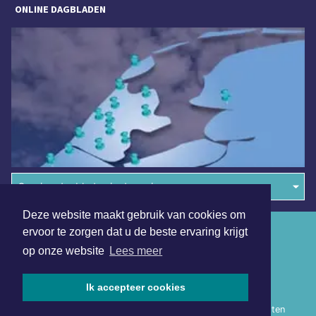
ONLINE DAGBLADEN
Overige dagbladen in de regio
Deze website maakt gebruik van cookies om
Algemene voorwaarden
ervoor te zorgen dat u de beste ervaring krijgt
op onze website
Lees meer
Disclaimer
Privacy Statement
Ik accepteer cookies
Copyright (c) 2026 | Heerhugowaardsdagblad.nl - Alle rechten